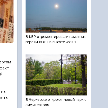
В КБР отремонтировали памятник
героям ВОВ на высоте «910»
оротом
 факт
ой
 на
пять
В Черкесске откроют новый парк с
амфитеатром