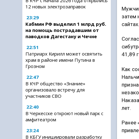
В КЧР с начала 2026 года открылись
12 новых электрозаправок
Мужчин
затем 
23:29
Кабмин РФ выделил 1 млрд руб.
сайтах
на помощь пострадавшим от
паводков Дагестану и Чечне
Соглас
сибут
22:51
Патриарх Кирилл может освятить
41,89 
храм в районе имени Путина в
Грозном
Как со
Нальчи
22:47
В КЧР общество «Знание»
призна
организовало встречу для
незако
участников СВО
Наказа
22:40
лет.
В Черкесске откроют новый парк с
амфитеатром
Ранее 
привле
23:24
В КБГУ инициировали разработку