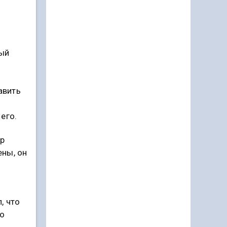
мый
авить
его.
ер
ены, он
, что
го