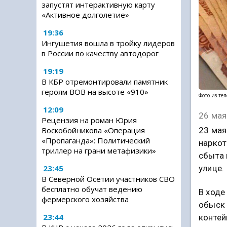
запустят интерактивную карту
«Активное долголетие»
19:36
Ингушетия вошла в тройку лидеров
в России по качеству автодорог
19:19
В КБР отремонтировали памятник
героям ВОВ на высоте «910»
Фото из те
12:09
26 мая
Рецензия на роман Юрия
23 мая
Воскобойникова «Операция
«Пропаганда»: Политический
наркот
триллер на грани метафизики»
сбыта 
улице.
23:45
В Северной Осетии участников СВО
бесплатно обучат ведению
В ходе
фермерского хозяйства
обыск 
23:44
контей