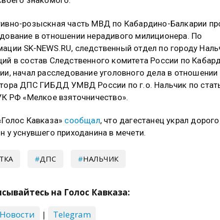
своего знакомого.
ивно-розыскная часть МВД по Кабардино-Балкарии пр
дование в отношении нерадивого милиционера. По
ации SK-NEWS.RU, следственный отдел по городу Наль
ий в состав Следственного комитета России по Кабар
ии, начал расследование уголовного дела в отношении
тора ДПС ГИБДД УМВД России по г.о. Нальчик по стат
УК РФ «Мелкое взяточничество».
«Голос Кавказа»
сообщал
, что дагестанец украл дорого
н у уснувшего приходанина в мечети.
ТКА
ДПС
НАЛЬЧИК
сывайтесь на Голос Кавказа:
 Новости
|
Telegram