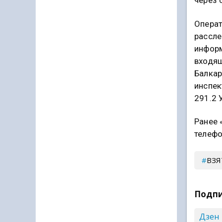
через 
Операт
рассле
информ
входящ
Балкар
инспек
291.2 
Ранее 
телефо
ВЗЯ
Подпи
Дзен