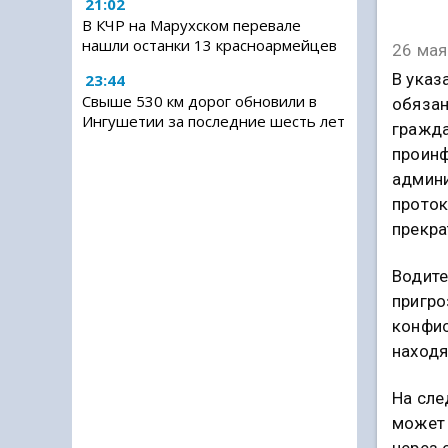
21:02
В КЧР на Марухском перевале
нашли останки 13 красноармейцев
26 мая
В указ
23:44
Свыше 530 км дорог обновили в
обязан
Ингушетии за последние шесть лет
гражда
проинф
админи
проток
прекра
Водите
пригро
конфис
находя
На сле
может 