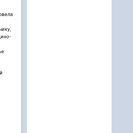
овела
чику,
дино-
ье
й