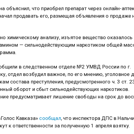
а объяснил, что приобрел препарат через онлайн-аптек
начал продавать его, размещая объявления о продаже н
.
но химическому анализу, изъятое вещество оказалось
рамином — сильнодействующим наркотиком общей мас
грамма.
общили в следственном отделе №2 УМВД России по г.
ку, отдел возбудил важное, по его мнению, уголовное 
кам состава преступления, предусмотренного ч. 3 ст. 2
нный оборот и сбыт сильнодействующих наркотиков.
ние предусматривает лишение свободы на срок до во
«Голос Кавказа»
сообщал
, что инспектора ДПС в Нальч
кут к ответственности за полученную 1 апреля взятку.