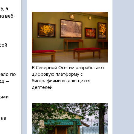
у, а
а веб-
сой
В Северной Осетии разработают
цифровую платформу с
дело по
биографиями выдающихся
34 —
деятелей
сьми
ике