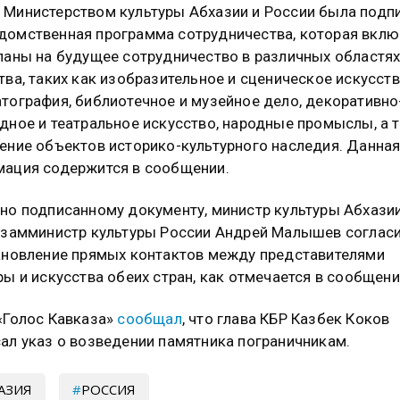
Министерством культуры Абхазии и России была подп
омственная программа сотрудничества, которая вклю
ланы на будущее сотрудничество в различных областя
тва, таких как изобразительное и сценическое искусств
тография, библиотечное и музейное дело, декоративно
дное и театральное искусство, народные промыслы, а 
ение объектов историко-культурного наследия. Данна
ация содержится в сообщении.
но подписанному документу, министр культуры Абхази
 замминистр культуры России Андрей Малышев соглас
ановление прямых контактов между представителями
ры и искусства обеих стран, как отмечается в сообщени
«Голос Кавказа»
сообщал
, что глава КБР Казбек Коков
ал указ о возведении памятника пограничникам.
АЗИЯ
РОССИЯ