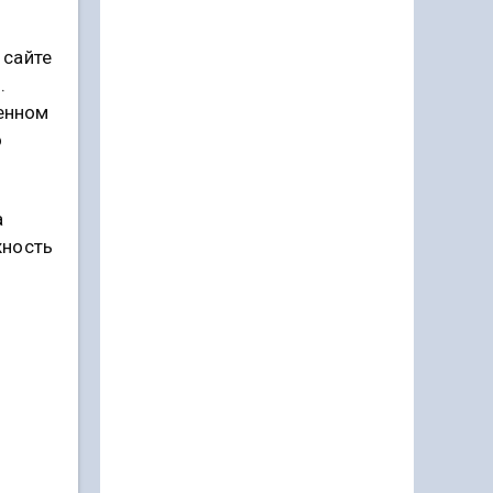
 сайте
.
женном
о
а
жность