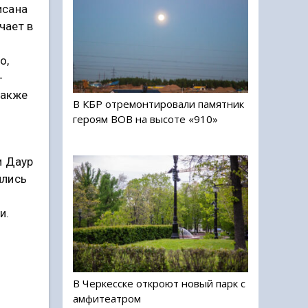
исана
чает в
х
о,
-
также
В КБР отремонтировали памятник
я
героям ВОВ на высоте «910»
и Даур
ились
и.
В Черкесске откроют новый парк с
амфитеатром