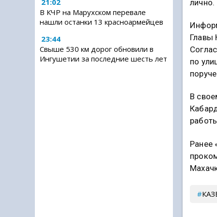
21:02
лично.
В КЧР на Марухском перевале
нашли останки 13 красноармейцев
Информ
Главы 
23:44
Свыше 530 км дорог обновили в
Соглас
Ингушетии за последние шесть лет
по ули
поруче
В свое
Кабард
работы
Ранее 
проком
Махач
КАЗ