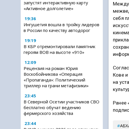
запустят интерактивную карту
Между 
«Активное долголетие»
межвед
себя п
19:36
Ингушетия вошла в тройку лидеров
искусс
в России по качеству автодорог
кинема
прикла
19:19
В КБР отремонтировали памятник
сохран
героям ВОВ на высоте «910»
информ
12:09
Соглас
Рецензия на роман Юрия
Воскобойникова «Операция
Кове и
«Пропаганда»: Политический
на уст
триллер на грани метафизики»
культу
23:45
В Северной Осетии участников СВО
Ранее 
бесплатно обучат ведению
подпис
фермерского хозяйства
23:44
АБХ