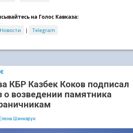
сывайтесь на Голос Кавказа:
 Новости
|
Telegram
ОЕ
ва КБР Казбек Коков подписал
з о возведении памятника
раничникам
Елена Шинкарук