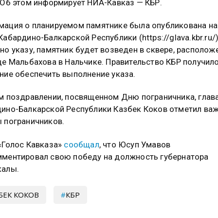
 Об этом информирует НИА-Кавказ — КБР.
ация о планируемом памятнике была опубликована на
Кабардино-Балкарской Республики (https://glava.kbr.ru/)
но указу, памятник будет возведен в сквере, располо
це Мальбахова в Нальчике. Правительство КБР получил
ние обеспечить выполнение указа.
м поздравлении, посвященном Дню пограничника, глав
ино-Балкарской Республики Казбек Коков отметил ва
 пограничников.
«Голос Кавказа»
сообщал
, что Юсуп Умавов
ментировал свою победу на должность губернатора
калы.
БЕК КОКОВ
КБР