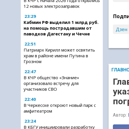
В КЧР с начала 2026 года открылись
12 новых электрозаправок
Подпи
23:29
Кабмин РФ выделил 1 млрд руб.
на помощь пострадавшим от
Дзен
паводков Дагестану и Чечне
22:51
Патриарх Кирилл может освятить
храм в районе имени Путина в
Грозном
ГЛАВН
22:47
В КЧР общество «Знание»
Гла
организовало встречу для
участников СВО
ука
22:40
пог
В Черкесске откроют новый парк с
амфитеатром
Автор:
23:24
В КБГУ инициировали разработку