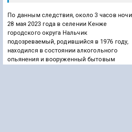
По данным следствия, около 3 часов ночи
28 мая 2023 года в селении Кенже
городского округа Нальчик
подозреваемый, родившийся в 1976 году,
находился в состоянии алкогольного
опьянения и вооруженный бытовым
топором. Без какой-либо видимой
причины он разбил оконные рамы
нескольких соседних домов, повредил
въездные ворота и нанес множество
ударов по капоту автомобиля,
припаркованного у соседнего дома.
Когда сотрудники полиции, вызванные