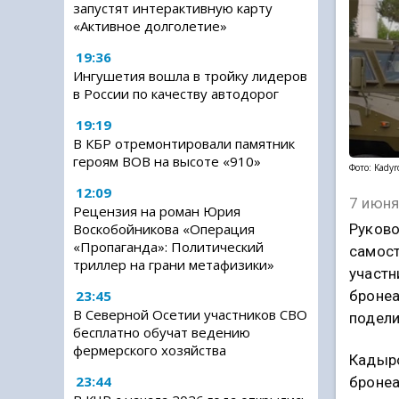
запустят интерактивную карту
«Активное долголетие»
19:36
Ингушетия вошла в тройку лидеров
в России по качеству автодорог
19:19
В КБР отремонтировали памятник
героям ВОВ на высоте «910»
Фото: Kadyr
12:09
7 июня
Рецензия на роман Юрия
Руково
Воскобойникова «Операция
«Пропаганда»: Политический
самост
триллер на грани метафизики»
участн
бронеа
23:45
В Северной Осетии участников СВО
подели
бесплатно обучат ведению
фермерского хозяйства
Кадыро
23:44
броне