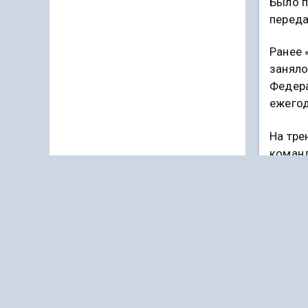
Было п
переда
Ранее 
заняло
Федера
ежегод
На тре
команд
национ
началь
были п
ВЛА
Подпи