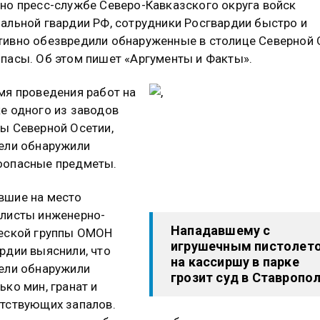
но пресс-службе Северо-Кавказского округа войск
альной гвардии РФ, сотрудники Росгвардии быстро и
ивно обезвредили обнаруженные в столице Северной 
пасы. Об этом пишет «Аргументы и Факты».
мя проведения работ на
е одного из заводов
ы Северной Осетии,
ели обнаружили
оопасные предметы.
вшие на место
листы инженерно-
Нападавшему с
еской группы ОМОН
игрушечным пистолет
рдии выяснили, что
на кассиршу в парке
ели обнаружили
грозит суд в Ставропо
ько мин, гранат и
тствующих запалов.