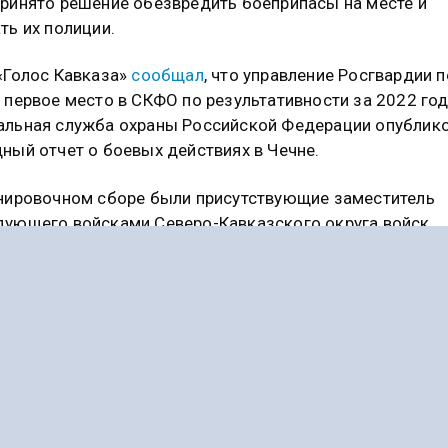
ринято решение обезвредить боеприпасы на месте и
ть их полиции.
«Голос Кавказа»
сообщал
, что управление Росгвардии п
 первое место в СКФО по результативности за 2022 год
льная служба охраны Российской Федерации опублик
ный отчет о боевых действиях в Чечне.
нировочном сборе были присутствующие заместитель
ующего войсками Северо-Кавказского округа войск
альной гвардии РФ по тылу — генерал-майор Эдуард Р
ники различных отделов и служб. Все направления так
редставлены начальниками.
ДИКАВКАЗ
РОСГВАРДЕЙЦЫ
сывайтесь на Голос Кавказа: