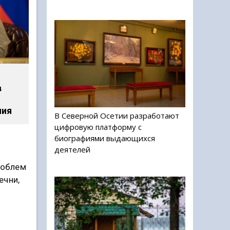
в
ния
В Северной Осетии разработают
цифровую платформу с
биографиями выдающихся
деятелей
роблем
ечни,