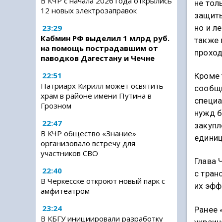
В КЧР с начала 2026 года открылись
не тол
12 новых электрозаправок
защиты
но и л
23:29
Кабмин РФ выделил 1 млрд руб.
также
на помощь пострадавшим от
прохо
паводков Дагестану и Чечне
22:51
Кроме 
Патриарх Кирилл может освятить
сообщи
храм в районе имени Путина в
специа
Грозном
нужд б
22:47
закупл
В КЧР общество «Знание»
единиц
организовало встречу для
участников СВО
Глава 
22:40
с тран
В Черкесске откроют новый парк с
их эфф
амфитеатром
23:24
Ранее 
В КБГУ инициировали разработку
украин