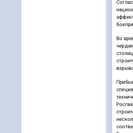
Соглас
национ
эффект
боепри
Во вре
чердак
столиц
строит
взрыв
Прибы
специа
технич
Росгва
строит
нескол
соотве