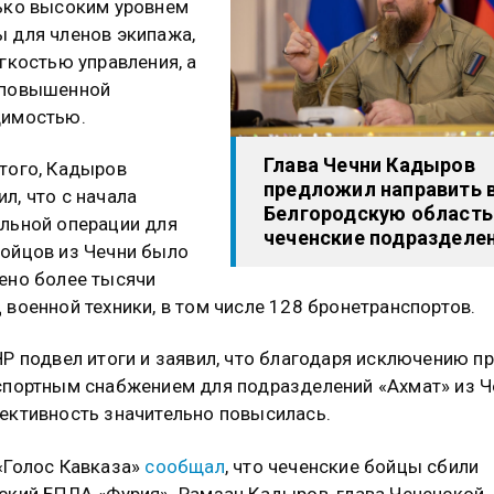
ько высоким уровнем
 для членов экипажа,
егкостью управления, а
 повышенной
димостью.
Глава Чечни Кадыров
того, Кадыров
предложил направить 
л, что с начала
Белгородскую область
льной операции для
чеченские подразделе
ойцов из Чечни было
ено более тысячи
 военной техники, в том числе 128 бронетранспортов.
ЧР подвел итоги и заявил, что благодаря исключению п
спортным снабжением для подразделений «Ахмат» из Ч
ективность значительно повысилась.
«Голос Кавказа»
сообщал
, что чеченские бойцы сбили
ский БПЛА «Фурия». Рамзан Кадыров, глава Чеченской