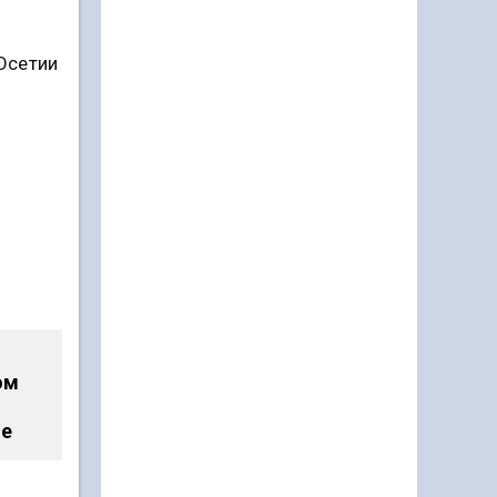
Осетии
ом
ле