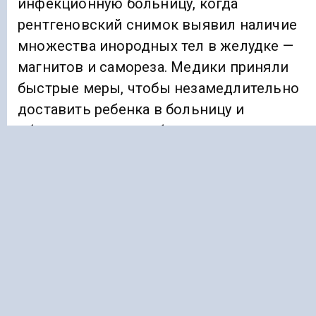
инфекционную больницу, когда
рентгеновский снимок выявил наличие
множества инородных тел в желудке —
магнитов и самореза. Медики приняли
быстрые меры, чтобы незамедлительно
доставить ребенка в больницу и
обеспечить ему необходимую
медицинскую помощь.
Ребенку срочно провели гастроскопию
желудка и удалили два магнита диаметро
5 мм. Третий магнит был извлечен в ходе
операции.
Медики продемонстрировали высокий
уровень мастерства, чтобы не повредить