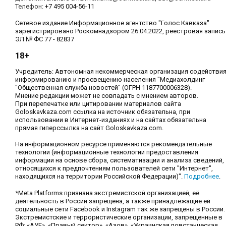
Телефон:
+7 495 004-56-11
Сетевое издание Информационное агентство "Голос Кавказа"
зарегистрировано Роскомнадзором 26.04.2022, реестровая запись
ЭЛ № ФС 77 - 82837
18+
Учредитель: Автономная некоммерческая организация содействи
информированию и просвещению населения "Медиахолдинг
"Общественная служба новостей" (ОГРН 1187700006328).
Мнение редакции может не совпадать с мнением авторов.
При перепечатке или цитировании материалов сайта
Goloskavkaza.com ссылка на источник обязательна, при
использовании в Интернет-изданиях и на сайтах обязательна
прямая гиперссылка на сайт Goloskavkaza.com.
На информационном ресурсе применяются рекомендательные
технологии (информационные технологии предоставления
информации на основе сбора, систематизации и анализа сведений,
относящихся к предпочтениям пользователей сети "Интернет",
находящихся на территории Российской Федерации)".
Подробнее
.
*Meta Platforms признана экстремистской организацией, её
деятельность в России запрещена, а также принадлежащие ей
социальные сети Facebook и Instagram так же запрещены в России.
Экстремистские и террористические организации, запрещенные в
РФ: «АУЕ», «Правый сектор», «Азов», «Украинская повстанческая