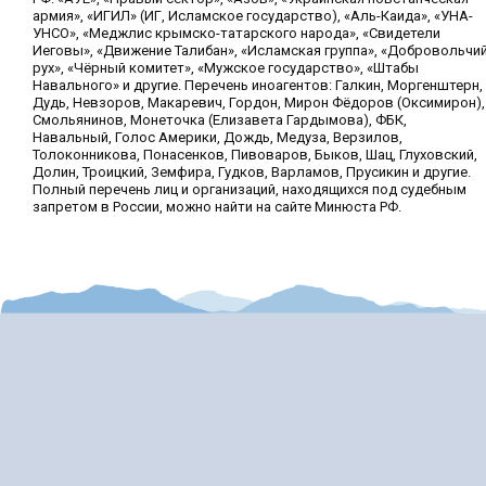
армия», «ИГИЛ» (ИГ, Исламское государство), «Аль-Каида», «УНА-
УНСО», «Меджлис крымско-татарского народа», «Свидетели
Иеговы», «Движение Талибан», «Исламская группа», «Добровольчи
рух», «Чёрный комитет», «Мужское государство», «Штабы
Навального» и другие. Перечень иноагентов: Галкин, Моргенштерн,
Дудь, Невзоров, Макаревич, Гордон, Мирон Фёдоров (Оксимирон),
Смольянинов, Монеточка (Елизавета Гардымова), ФБК,
Навальный, Голос Америки, Дождь, Медуза, Верзилов,
Толоконникова, Понасенков, Пивоваров, Быков, Шац, Глуховский,
Долин, Троицкий, Земфира, Гудков, Варламов, Прусикин и другие.
Полный перечень лиц и организаций, находящихся под судебным
запретом в России, можно найти на сайте Минюста РФ.