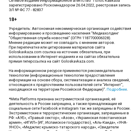
Сетевое издание Информационное агентство "Голос Кавказа"
зарегистрировано Роскомнадзором 26.04.2022, реестровая запись
ЭЛ № ФС 77 - 82837
18+
Учредитель: Автономная некоммерческая организация содействи
информированию и просвещению населения "Медиахолдинг
"Общественная служба новостей" (ОГРН 1187700006328).
Мнение редакции может не совпадать с мнением авторов.
При перепечатке или цитировании материалов сайта
Goloskavkaza.com ссылка на источник обязательна, при
использовании в Интернет-изданиях и на сайтах обязательна
прямая гиперссылка на сайт Goloskavkaza.com.
На информационном ресурсе применяются рекомендательные
технологии (информационные технологии предоставления
информации на основе сбора, систематизации и анализа сведений,
относящихся к предпочтениям пользователей сети "Интернет",
находящихся на территории Российской Федерации)".
Подробнее
.
*Meta Platforms признана экстремистской организацией, её
деятельность в России запрещена, а также принадлежащие ей
социальные сети Facebook и Instagram так же запрещены в России.
Экстремистские и террористические организации, запрещенные в
РФ: «АУЕ», «Правый сектор», «Азов», «Украинская повстанческая
армия», «ИГИЛ» (ИГ, Исламское государство), «Аль-Каида», «УНА-
УНСО», «Меджлис крымско-татарского народа», «Свидетели