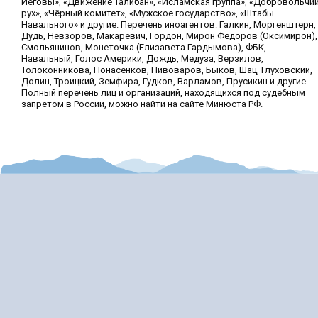
Иеговы», «Движение Талибан», «Исламская группа», «Добровольчи
рух», «Чёрный комитет», «Мужское государство», «Штабы
Навального» и другие. Перечень иноагентов: Галкин, Моргенштерн,
Дудь, Невзоров, Макаревич, Гордон, Мирон Фёдоров (Оксимирон),
Смольянинов, Монеточка (Елизавета Гардымова), ФБК,
Навальный, Голос Америки, Дождь, Медуза, Верзилов,
Толоконникова, Понасенков, Пивоваров, Быков, Шац, Глуховский,
Долин, Троицкий, Земфира, Гудков, Варламов, Прусикин и другие.
Полный перечень лиц и организаций, находящихся под судебным
запретом в России, можно найти на сайте Минюста РФ.