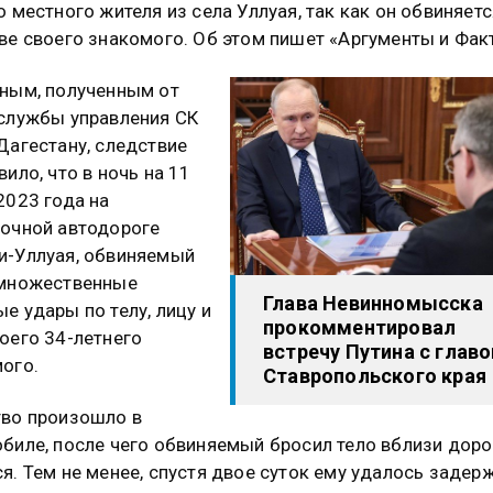
о местного жителя из села Уллуая, так как он обвиняетс
ве своего знакомого. Об этом пишет «Аргументы и Фак
ным, полученным от
службы управления СК
Дагестану, следствие
вило, что в ночь на 11
2023 года на
очной автодороге
-Уллуая, обвиняемый
 множественные
Глава Невинномысска
е удары по телу, лицу и
прокомментировал
оего 34-летнего
встречу Путина с главо
ого.
Ставропольского края
во произошло в
биле, после чего обвиняемый бросил тело вблизи доро
я. Тем не менее, спустя двое суток ему удалось задерж