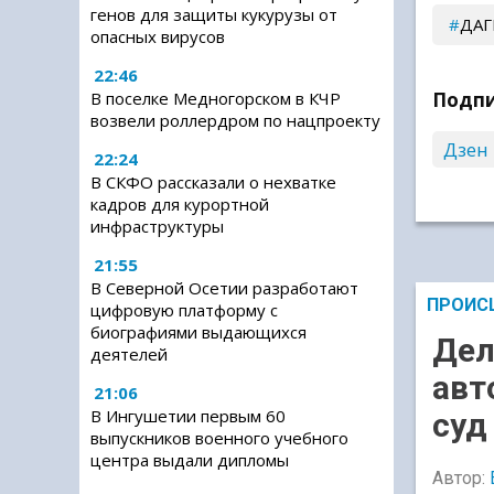
генов для защиты кукурузы от
ДАГ
опасных вирусов
22:46
Подпи
В поселке Медногорском в КЧР
возвели роллердром по нацпроекту
Дзен
22:24
В СКФО рассказали о нехватке
кадров для курортной
инфраструктуры
21:55
В Северной Осетии разработают
ПРОИС
цифровую платформу с
биографиями выдающихся
Дел
деятелей
авт
21:06
В Ингушетии первым 60
суд
выпускников военного учебного
центра выдали дипломы
Автор: