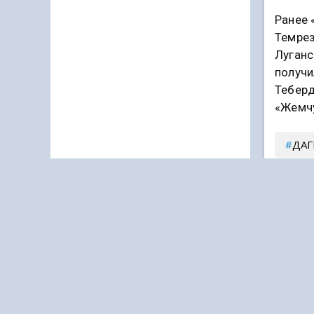
Ранее 
Темрез
Луганс
получи
Теберд
«Жемчу
ДАГ
Подпи
Дзен