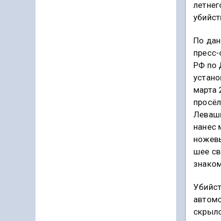
летнег
убийст
По дан
пресс-
РФ по 
устано
марта 
просёл
Леваши
нанес
ножевы
шее св
знаком
Убийст
автомо
скрылс