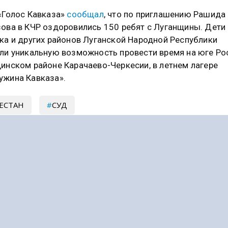
«Голос Кавказа»
сообщал
, что по приглашению Рашида
ова в КЧР оздоровились 150 ребят с Луганщины. Дети
ка и других районов Луганской Народной Республики
ли уникальную возможность провести время на юге Рос
инском районе Карачаево-Черкесии, в летнем лагере
жина Кавказа».
ЕСТАН
СУД
сывайтесь на Голос Кавказа:
 Новости
|
Telegram