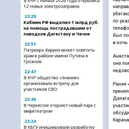
В КЧР с начала 2026 года открылись
12 новых электрозаправок
направ
убегаю
23:29
по ука
Кабмин РФ выделил 1 млрд руб.
телефо
на помощь пострадавшим от
паводков Дагестану и Чечне
был п
в ночь
22:51
Патриарх Кирилл может освятить
храм в районе имени Путина в
Анаста
Грозном
она по
недово
22:47
В КЧР общество «Знание»
организовало встречу для
Ранее 
участников СВО
принял
Делега
22:40
В Черкесске откроют новый парк с
участи
амфитеатром
обсуд
Карача
23:24
В КБГУ инициировали разработку