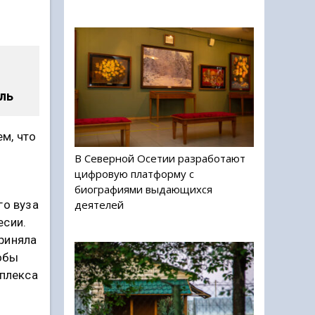
ль
ем, что
В Северной Осетии разработают
цифровую платформу с
биографиями выдающихся
деятелей
го вуза
есии.
риняла
тобы
плекса