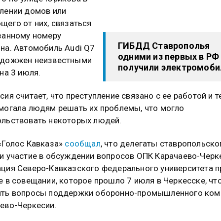
лении домов или
щего от них, связаться
занному номеру
ГИБДД Ставрополья
на. Автомобиль Audi Q7
одними из первых в РФ
одожжен неизвестными
получили электромоби
 на 3 июля.
сия считает, что преступление связано с ее работой и т
могала людям решать их проблемы, что могло
льствовать некоторых людей.
«Голос Кавказа»
сообщал
, что делегаты ставропольско
и участие в обсуждении вопросов ОПК Карачаево-Черк
ция Северо-Кавказского федерального университета п
е в совещании, которое прошло 7 июля в Черкесске, ч
ить вопросы поддержки оборонно-промышленного ком
ево-Черкесии.