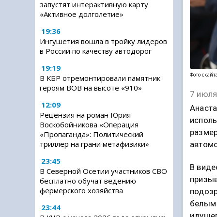
запустят интерактивную карту
«Активное долголетие»
19:36
Ингушетия вошла в тройку лидеров
в России по качеству автодорог
19:19
Фото с сай
В КБР отремонтировали памятник
героям ВОВ на высоте «910»
7 июля
12:09
Анаста
Рецензия на роман Юрия
исполь
Воскобойникова «Операция
размер
«Пропаганда»: Политический
триллер на грани метафизики»
автомо
23:45
В виде
В Северной Осетии участников СВО
призыв
бесплатно обучат ведению
фермерского хозяйства
подозр
белым 
23:44
идущег