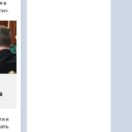
я в
ты».
й
ги и
ать.