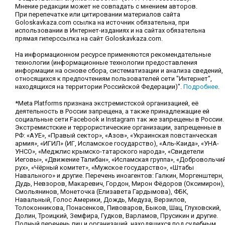
Мнение редакции может не совпадать с мнением авторов.
При перепечатке или цитировании материалов сайта
Goloskavkaza.com ссылка на источник обязательна, при
использовании в Интернет-изданиях и на сайтах обязательна
прямая гиперссылка на сайт Goloskavkaza.com.
На информационном ресурсе применяются рекомендательные
технологии (информационные технологии предоставления
информации на основе сбора, систематизации и анализа сведений,
относящихся к предпочтениям пользователей сети "Интернет",
находящихся на территории Российской Федерации)".
Подробнее
.
*Meta Platforms признана экстремистской организацией, её
деятельность в России запрещена, а также принадлежащие ей
социальные сети Facebook и Instagram так же запрещены в России.
Экстремистские и террористические организации, запрещенные в
РФ: «АУЕ», «Правый сектор», «Азов», «Украинская повстанческая
армия», «ИГИЛ» (ИГ, Исламское государство), «Аль-Каида», «УНА-
УНСО», «Меджлис крымско-татарского народа», «Свидетели
Иеговы», «Движение Талибан», «Исламская группа», «Добровольчи
рух», «Чёрный комитет», «Мужское государство», «Штабы
Навального» и другие. Перечень иноагентов: Галкин, Моргенштерн,
Дудь, Невзоров, Макаревич, Гордон, Мирон Фёдоров (Оксимирон),
Смольянинов, Монеточка (Елизавета Гардымова), ФБК,
Навальный, Голос Америки, Дождь, Медуза, Верзилов,
Толоконникова, Понасенков, Пивоваров, Быков, Шац, Глуховский,
Долин, Троицкий, Земфира, Гудков, Варламов, Прусикин и другие.
Полный перечень лиц и организаций, находящихся под судебным