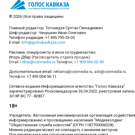
© 2026 | Все права защищены
Главный редактор: Тогонидзе Султан Геннадиевич.
Шеф-редактор: Чечушкин Иван Олегович.
Телефон редакции: +7 495 795-53-05
E-mail:
info@goloskavkaza.com
Реклама, спецпроекты и иное сотрудничество:
Игорь Дбар
(Руководитель отдела продаж)
Email:
i.dbar@osnmedia.ru
Телефон:
+7 909 936-02-90
Дополнительные email:
reklama@osnmedia.ru
,
adv@osnmedia.ru
Телефон:
+7 495 004-56-11
Сетевое издание Информационное агентство "Голос Кавказа"
зарегистрировано Роскомнадзором 26.04.2022, реестровая запись
ЭЛ № ФС 77 - 82837
18+
Учредитель: Автономная некоммерческая организация содействи
информированию и просвещению населения "Медиахолдинг
"Общественная служба новостей" (ОГРН 1187700006328).
Мнение редакции может не совпадать с мнением авторов.
При перепечатке или цитировании материалов сайта