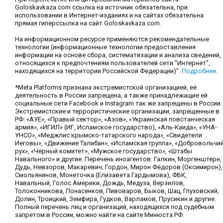
Goloskavkaza.com ссылка на источник обязательна, при
использовании в Интернет-изданиях и на сайтах обязательна
прямая гиперссылка на сайт Goloskavkaza.com.
На информационном ресурсе применяются рекомендательные
технологии (информационные технологии предоставления
информации на основе сбора, систематизации и анализа сведений,
относящихся к предпочтениям пользователей сети "Интернет",
находящихся на территории Российской Федерации)".
Подробнее
.
*Meta Platforms признана экстремистской организацией, её
деятельность в России запрещена, а также принадлежащие ей
социальные сети Facebook и Instagram так же запрещены в России.
Экстремистские и террористические организации, запрещенные в
РФ: «АУЕ», «Правый сектор», «Азов», «Украинская повстанческая
армия», «ИГИЛ» (ИГ, Исламское государство), «Аль-Каида», «УНА-
УНСО», «Меджлис крымско-татарского народа», «Свидетели
Иеговы», «Движение Талибан», «Исламская группа», «Добровольчи
рух», «Чёрный комитет», «Мужское государство», «Штабы
Навального» и другие. Перечень иноагентов: Галкин, Моргенштерн,
Дудь, Невзоров, Макаревич, Гордон, Мирон Фёдоров (Оксимирон),
Смольянинов, Монеточка (Елизавета Гардымова), ФБК,
Навальный, Голос Америки, Дождь, Медуза, Верзилов,
Толоконникова, Понасенков, Пивоваров, Быков, Шац, Глуховский,
Долин, Троицкий, Земфира, Гудков, Варламов, Прусикин и другие.
Полный перечень лиц и организаций, находящихся под судебным
запретом в России, можно найти на сайте Минюста РФ.