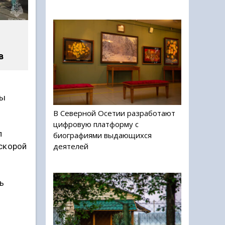
в
цы
В Северной Осетии разработают
цифровую платформу с
л
биографиями выдающихся
деятелей
скорой
ь