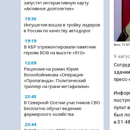
запустят интерактивную карту
«Активное долголетие»
19:36
Ингушетия вошла в тройку лидеров
в России по качеству автодорог
19:19
Фото: ГУ М
В КБР отремонтировали памятник
героям ВОВ на высоте «910»
9 авгу
12:09
Сотруд
Рецензия на роман Юрия
здании
Воскобойникова «Операция
пресс-
«Пропаганда»: Политический
триллер на грани метафизики»
Информ
23:45
поступ
В Северной Осетии участников СВО
пульт 
бесплатно обучат ведению
фермерского хозяйства
был п
в 01:48
23:44