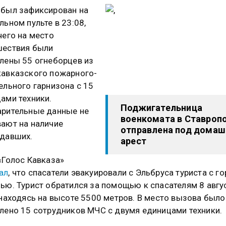
был зафиксирован на
льном пульте в 23:08,
чего на место
шествия были
лены 55 огнеборцев из
авказского пожарного-
ельного гарнизона с 15
ами техники.
Поджигательница
рительные данные не
военкомата в Ставроп
ают на наличие
отправлена под домаш
давших.
арест
«Голос Кавказа»
ал
, что спасатели эвакуировали с Эльбруса туриста с г
ью. Турист обратился за помощью к спасателям 8 авгу
 находясь на высоте 5500 метров. В место вызова было
лено 15 сотрудников МЧС с двумя единицами техники.