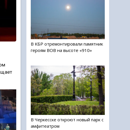
В КБР отремонтировали памятник
героям ВОВ на высоте «910»
ном
бщает
В Черкесске откроют новый парк с
амфитеатром