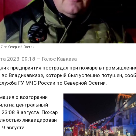
ЧС по Северной Осетии
ста 2023, 09:18 — Голос Кавказа
ник предприятия пострадал при пожаре в промышлен
 во Владикавказе, который был успешно потушен, соо
служба ГУ МЧС России по Северной Осетии.
ация о возгорании
ила на центральный
в 23:08 8 августа. Пожар
олностью ликвидирован
 9 августа.