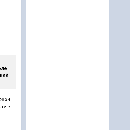
оле
ний
орной
ста в