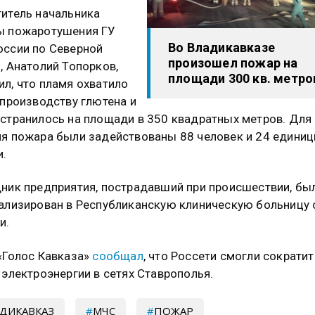
итель начальника
ы пожаротушения ГУ
Во Владикавказе
ссии по Северной
произошел пожар на
, Анатолий Топорков,
площади 300 кв. метро
л, что пламя охватило
 производству глютена и
странилось на площади в 350 квадратных метров. Для
я пожара были задействованы 88 человек и 24 едини
и.
ник предприятия, пострадавший при происшествии, бы
ализирован в Республиканскую клиническую больницу 
и.
«Голос Кавказа»
сообщал
, что Россети смогли сократит
 электроэнергии в сетях Ставрополья.
ДИКАВКАЗ
МЧС
ПОЖАР