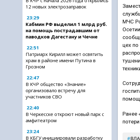
В КЧР с начала 2026 года открылись
Замест
12 новых электрозаправок
служб
23:29
МЧС Ро
Кабмин РФ выделил 1 млрд руб.
Осетии
на помощь пострадавшим от
паводков Дагестану и Чечне
сообщи
цех по
22:51
распро
Патриарх Кирилл может освятить
храм в районе имени Путина в
тушени
Грозном
техник
22:47
Сотруд
В КЧР общество «Знание»
организовало встречу для
госпит
участников СВО
помощ
22:40
Ранее 
В Черкесске откроют новый парк с
амфитеатром
потери
23:24
В КБГУ инициировали разработку
ВЛА