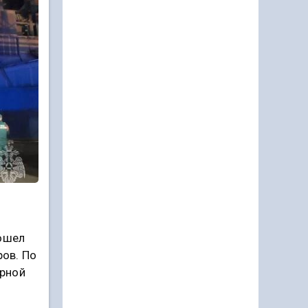
зошел
ов. По
ерной