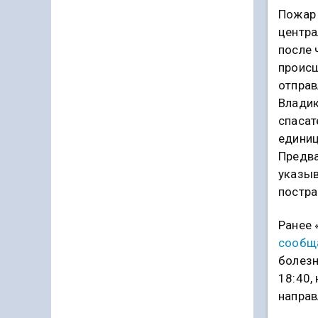
Пожар 
центра
после 
проис
отправ
Владик
спасат
единиц
Предва
указыв
постра
Ранее 
сообщ
болезн
18:40,
направ