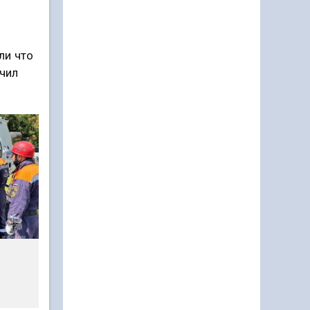
ли что
учил