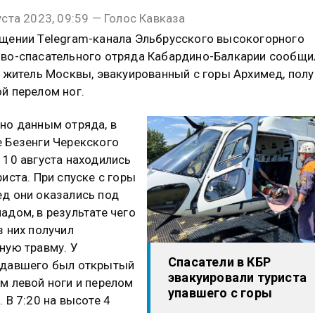
уста 2023, 09:59 — Голос Кавказа
щении Telegram-канала Эльбрусского высокогорного
во-спасательного отряда Кабардино-Балкарии сообщи
, житель Москвы, эвакуированный с горы Архимед, пол
й перелом ног.
но данным отряда, в
 Безенги Черекского
 10 августа находились
риста. При спуске с горы
д они оказались под
адом, в результате чего
з них получил
ную травму. У
Спасатели в КБР
адавшего был открытый
эвакуировали туриста
м левой ноги и перелом
упавшего с горы
. В 7:20 на высоте 4