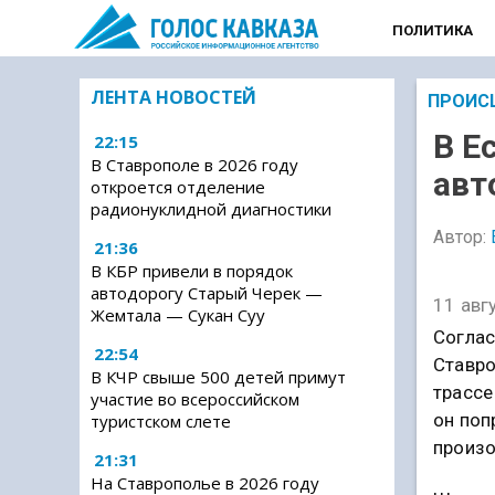
ПОЛИТИКА
ЛЕНТА НОВОСТЕЙ
ПРОИС
В Е
22:15
В Ставрополе в 2026 году
авт
откроется отделение
радионуклидной диагностики
Автор:
21:36
В КБР привели в порядок
автодорогу Старый Черек —
11 авг
Жемтала — Сукан Суу
Соглас
22:54
Ставро
В КЧР свыше 500 детей примут
трассе
участие во всероссийском
он поп
туристском слете
произ
21:31
На Ставрополье в 2026 году