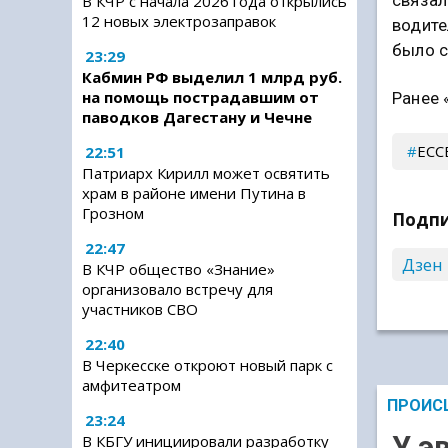
связал
В КЧР с начала 2026 года открылись
12 новых электрозаправок
водите
было с
23:29
Кабмин РФ выделил 1 млрд руб.
на помощь пострадавшим от
Ранее 
паводков Дагестану и Чечне
ЕСС
22:51
Патриарх Кирилл может освятить
храм в районе имени Путина в
Грозном
Подпи
22:47
Дзен
В КЧР общество «Знание»
организовало встречу для
участников СВО
22:40
В Черкесске откроют новый парк с
амфитеатром
ПРОИС
23:24
У э
В КБГУ инициировали разработку