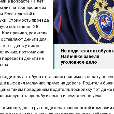
ик в возрасте 11 лет
ездит на тренировки из
ы Ессентукской в
уки. Стоимость проезда
бусе составляет 28
. Как правило, родители
 оставляют деньги для
о в тот день у них не
На водителя автобуса 
аличных, поэтому они
Нальчике завели
 перевести деньги на
уголовное дело
сына.
 водитель автобуса отказался принимать оплату через
д и высадил мальчика прямо на дороге. Родители были
ены таким поведением водителя, поскольку тот даже 
л выслушать просьбу их сына и немедленно уехал.
произошедшего руководитель транспортной компании 