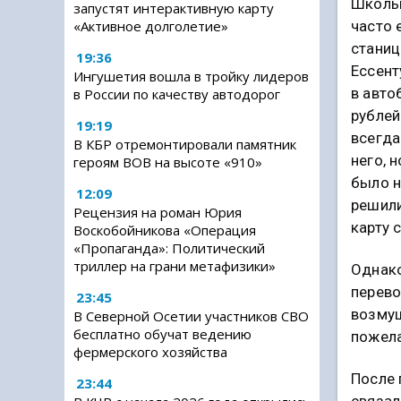
Школьн
запустят интерактивную карту
часто 
«Активное долголетие»
станиц
19:36
Ессент
Ингушетия вошла в тройку лидеров
в авто
в России по качеству автодорог
рублей
19:19
всегда
В КБР отремонтировали памятник
него, н
героям ВОВ на высоте «910»
было н
12:09
решили
Рецензия на роман Юрия
карту 
Воскобойникова «Операция
«Пропаганда»: Политический
триллер на грани метафизики»
Однако
перево
23:45
возмущ
В Северной Осетии участников СВО
бесплатно обучат ведению
пожела
фермерского хозяйства
После 
23:44