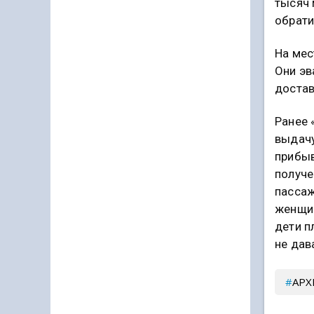
тысяч 
обрати
На мес
Они эв
достав
Ранее 
выдачу
прибыв
получе
пассаж
женщин
дети п
не дав
АР