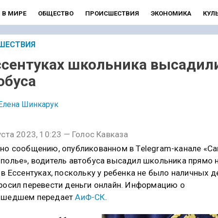
В МИРЕ
ОБЩЕСТВО
ПРОИСШЕСТВИЯ
ЭКОНОМИКА
КУЛ
ШЕСТВИЯ
ссентуках школьника высадил
обуса
Елена Шинкарук
уста 2023, 10:23 — Голос Кавказа
но сообщению, опубликованном в Telegram-канале «Са
полье», водитель автобуса высадил школьника прямо 
 в Ессентуках, поскольку у ребенка не было наличных д
росил перевести деньги онлайн. Информацию о
ошедшем передает
АиФ-СК
.