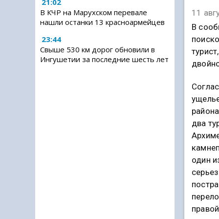
21:02
В КЧР на Марухском перевале
11 авг
нашли останки 13 красноармейцев
В сооб
поиско
23:44
Свыше 530 км дорог обновили в
турист
Ингушетии за последние шесть лет
двойно
Соглас
ущелье
района
два ту
Архиме
камнеп
один и
серьез
постр
перело
правой