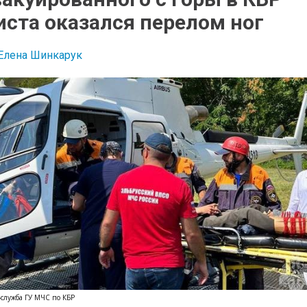
иста оказался перелом ног
Елена Шинкарук
с-служба ГУ МЧС по КБР