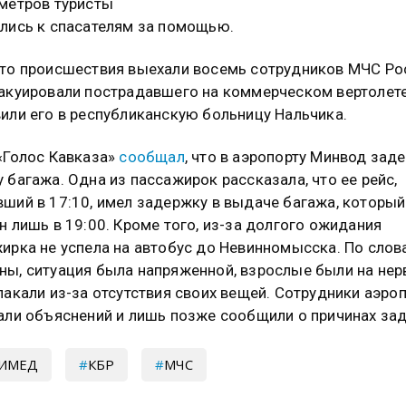
метров туристы
лись к спасателям за помощью.
то происшествия выехали восемь сотрудников МЧС Ро
акуировали пострадавшего на коммерческом вертолете
или его в республиканскую больницу Нальчика.
«Голос Кавказа»
сообщал
, что в аэропорту Минвод зад
 багажа. Одна из пассажирок рассказала, что ее рейс,
ший в 17:10, имел задержку в выдаче багажа, которы
н лишь в 19:00. Кроме того, из-за долгого ожидания
ирка не успела на автобус до Невинномысска. По слов
ы, ситуация была напряженной, взрослые были на нерв
лакали из-за отсутствия своих вещей. Сотрудники аэро
али объяснений и лишь позже сообщили о причинах за
ХИМЕД
КБР
МЧС