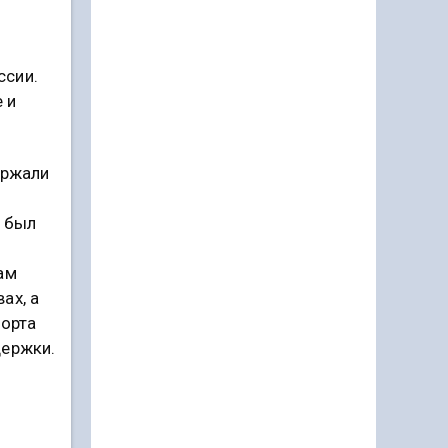
ссии.
 и
ержали
й был
ам
ах, а
порта
держки.