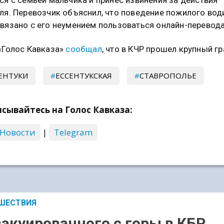
ся с семьей мальчика и принес извинения за действия
ля. Перевозчик объяснил, что поведение пожилого вод
вязано с его неумением пользоваться онлайн-перевод
«Голос Кавказа»
сообщал
, что в КЧР прошел крупный гр
ЕНТУКИ
ЕССЕНТУКСКАЯ
СТАВРОПОЛЬЕ
сывайтесь на Голос Кавказа:
 Новости
|
Telegram
ШЕСТВИЯ
вакуированного с горы в КБР