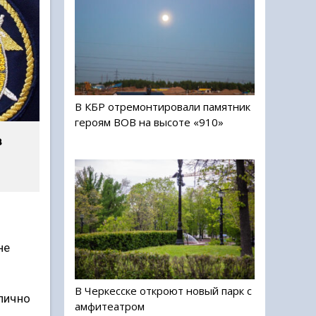
В КБР отремонтировали памятник
героям ВОВ на высоте «910»
в
не
В Черкесске откроют новый парк с
лично
амфитеатром