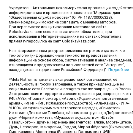
Учредитель: Автономная некоммерческая организация содействи
информированию и просвещению населения "Медиахолдинг
"Общественная служба новостей" (ОГРН 1187700006328).
Мнение редакции может не совпадать с мнением авторов.
При перепечатке или цитировании материалов сайта
Goloskavkaza.com ссылка на источник обязательна, при
использовании в Интернет-изданиях и на сайтах обязательна
прямая гиперссылка на сайт Goloskavkaza.com.
На информационном ресурсе применяются рекомендательные
технологии (информационные технологии предоставления
информации на основе сбора, систематизации и анализа сведений,
относящихся к предпочтениям пользователей сети "Интернет",
находящихся на территории Российской Федерации)".
Подробнее
.
*Meta Platforms признана экстремистской организацией, её
деятельность в России запрещена, а также принадлежащие ей
социальные сети Facebook и Instagram так же запрещены в России.
Экстремистские и террористические организации, запрещенные в
РФ: «АУЕ», «Правый сектор», «Азов», «Украинская повстанческая
армия», «ИГИЛ» (ИГ, Исламское государство), «Аль-Каида», «УНА-
УНСО», «Меджлис крымско-татарского народа», «Свидетели
Иеговы», «Движение Талибан», «Исламская группа», «Добровольчи
рух», «Чёрный комитет», «Мужское государство», «Штабы
Навального» и другие. Перечень иноагентов: Галкин, Моргенштерн,
Дудь, Невзоров, Макаревич, Гордон, Мирон Фёдоров (Оксимирон),
Смольянинов, Монеточка (Елизавета Гардымова), ФБК,