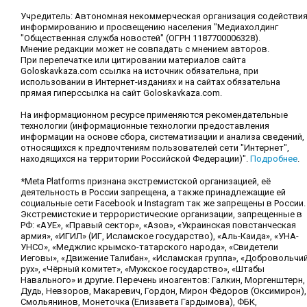
Учредитель: Автономная некоммерческая организация содействи
информированию и просвещению населения "Медиахолдинг
"Общественная служба новостей" (ОГРН 1187700006328).
Мнение редакции может не совпадать с мнением авторов.
При перепечатке или цитировании материалов сайта
Goloskavkaza.com ссылка на источник обязательна, при
использовании в Интернет-изданиях и на сайтах обязательна
прямая гиперссылка на сайт Goloskavkaza.com.
На информационном ресурсе применяются рекомендательные
технологии (информационные технологии предоставления
информации на основе сбора, систематизации и анализа сведений,
относящихся к предпочтениям пользователей сети "Интернет",
находящихся на территории Российской Федерации)".
Подробнее
.
*Meta Platforms признана экстремистской организацией, её
деятельность в России запрещена, а также принадлежащие ей
социальные сети Facebook и Instagram так же запрещены в России.
Экстремистские и террористические организации, запрещенные в
РФ: «АУЕ», «Правый сектор», «Азов», «Украинская повстанческая
армия», «ИГИЛ» (ИГ, Исламское государство), «Аль-Каида», «УНА-
УНСО», «Меджлис крымско-татарского народа», «Свидетели
Иеговы», «Движение Талибан», «Исламская группа», «Добровольчи
рух», «Чёрный комитет», «Мужское государство», «Штабы
Навального» и другие. Перечень иноагентов: Галкин, Моргенштерн,
Дудь, Невзоров, Макаревич, Гордон, Мирон Фёдоров (Оксимирон),
Смольянинов, Монеточка (Елизавета Гардымова), ФБК,