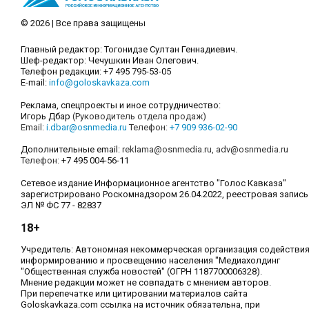
© 2026 | Все права защищены
Главный редактор: Тогонидзе Султан Геннадиевич.
Шеф-редактор: Чечушкин Иван Олегович.
Телефон редакции: +7 495 795-53-05
E-mail:
info@goloskavkaza.com
Реклама, спецпроекты и иное сотрудничество:
Игорь Дбар
(Руководитель отдела продаж)
Email:
i.dbar@osnmedia.ru
Телефон:
+7 909 936-02-90
Дополнительные email:
reklama@osnmedia.ru
,
adv@osnmedia.ru
Телефон:
+7 495 004-56-11
Сетевое издание Информационное агентство "Голос Кавказа"
зарегистрировано Роскомнадзором 26.04.2022, реестровая запись
ЭЛ № ФС 77 - 82837
18+
Учредитель: Автономная некоммерческая организация содействи
информированию и просвещению населения "Медиахолдинг
"Общественная служба новостей" (ОГРН 1187700006328).
Мнение редакции может не совпадать с мнением авторов.
При перепечатке или цитировании материалов сайта
Goloskavkaza.com ссылка на источник обязательна, при