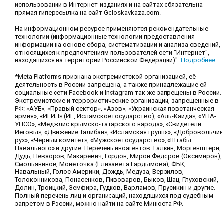
использовании в Интернет-изданиях и на сайтах обязательна
прямая гиперссылка на сайт Goloskavkaza.com.
На информационном ресурсе применяются рекомендательные
технологии (информационные технологии предоставления
информации на основе сбора, систематизации и анализа сведений,
относящихся к предпочтениям пользователей сети "Интернет",
находящихся на территории Российской Федерации)".
Подробнее
.
*Meta Platforms признана экстремистской организацией, её
деятельность в России запрещена, а также принадлежащие ей
социальные сети Facebook и Instagram так же запрещены в России.
Экстремистские и террористические организации, запрещенные в
РФ: «АУЕ», «Правый сектор», «Азов», «Украинская повстанческая
армия», «ИГИЛ» (ИГ, Исламское государство), «Аль-Каида», «УНА-
УНСО», «Меджлис крымско-татарского народа», «Свидетели
Иеговы», «Движение Талибан», «Исламская группа», «Добровольчи
рух», «Чёрный комитет», «Мужское государство», «Штабы
Навального» и другие. Перечень иноагентов: Галкин, Моргенштерн,
Дудь, Невзоров, Макаревич, Гордон, Мирон Фёдоров (Оксимирон),
Смольянинов, Монеточка (Елизавета Гардымова), ФБК,
Навальный, Голос Америки, Дождь, Медуза, Верзилов,
Толоконникова, Понасенков, Пивоваров, Быков, Шац, Глуховский,
Долин, Троицкий, Земфира, Гудков, Варламов, Прусикин и другие.
Полный перечень лиц и организаций, находящихся под судебным
запретом в России, можно найти на сайте Минюста РФ.