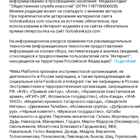
информированию и просвещению населения "Медиахолдинг
"Общественная служба новостей" (ОГРН 1187700006328).
Мнение редакции может не совпадать с мнением авторов.
При перепечатке или цитировании материалов сайта
Goloskavkaza.com ссылка на источник обязательна, при
использовании в Интернет-изданиях и на сайтах обязательна
прямая гиперссылка на сайт Goloskavkaza.com.
На информационном ресурсе применяются рекомендательные
технологии (информационные технологии предоставления
информации на основе сбора, систематизации и анализа сведений,
относящихся к предпочтениям пользователей сети "Интернет",
находящихся на территории Российской Федерации)".
Подробнее
.
*Meta Platforms признана экстремистской организацией, её
деятельность в России запрещена, а также принадлежащие ей
социальные сети Facebook и Instagram так же запрещены в России.
Экстремистские и террористические организации, запрещенные в
РФ: «АУЕ», «Правый сектор», «Азов», «Украинская повстанческая
армия», «ИГИЛ» (ИГ, Исламское государство), «Аль-Каида», «УНА-
УНСО», «Меджлис крымско-татарского народа», «Свидетели
Иеговы», «Движение Талибан», «Исламская группа», «Добровольчи
рух», «Чёрный комитет», «Мужское государство», «Штабы
Навального» и другие. Перечень иноагентов: Галкин, Моргенштерн,
Дудь, Невзоров, Макаревич, Гордон, Мирон Фёдоров (Оксимирон),
Смольянинов, Монеточка (Елизавета Гардымова), ФБК,
Навальный, Голос Америки, Дождь, Медуза, Верзилов,
Толоконникова, Понасенков, Пивоваров, Быков, Шац, Глуховский,