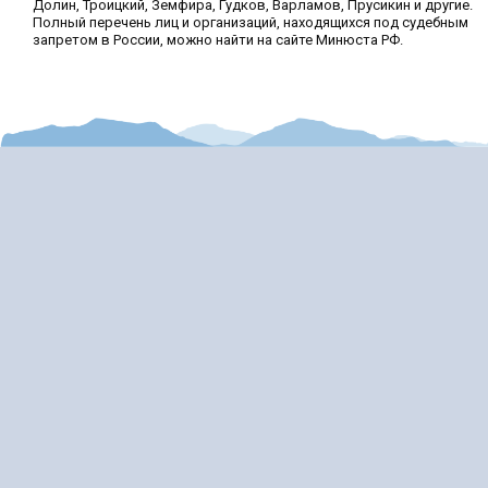
Долин, Троицкий, Земфира, Гудков, Варламов, Прусикин и другие.
Полный перечень лиц и организаций, находящихся под судебным
запретом в России, можно найти на сайте Минюста РФ.