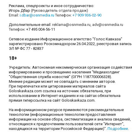
Реклама, спецпроекты и иное сотрудничество:
Игорь Дбар
(Руководитель отдела продаж)
Email:
i.dbar@osnmedia.ru
Телефон:
+7 909 936-02-90
Дополнительные email:
reklama@osnmedia.ru
,
adv@osnmedia.ru
Телефон:
+7 495 004-56-11
Сетевое издание Информационное агентство "Голос Кавказа"
зарегистрировано Роскомнадзором 26.04.2022, реестровая запись
ЭЛ № ФС 77 - 82837
18+
Учредитель: Автономная некоммерческая организация содействи
информированию и просвещению населения "Медиахолдинг
"Общественная служба новостей" (ОГРН 1187700006328).
Мнение редакции может не совпадать с мнением авторов.
При перепечатке или цитировании материалов сайта
Goloskavkaza.com ссылка на источник обязательна, при
использовании в Интернет-изданиях и на сайтах обязательна
прямая гиперссылка на сайт Goloskavkaza.com.
На информационном ресурсе применяются рекомендательные
технологии (информационные технологии предоставления
информации на основе сбора, систематизации и анализа сведений,
относящихся к предпочтениям пользователей сети "Интернет",
находящихся на территории Российской Федерации)".
Подробнее
.