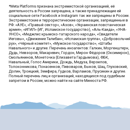
*Meta Platforms признана экстремистской организацией, её
деятельность в России запрещена, а также принадлежащие ей
социальные сети Facebook и Instagram так же запрещены в России.
Экстремистские и террористические организации, запрещенные в
РФ: «АУЕ», «Правый сектор», «Азов», «Украинская повстанческая
армия», «ИГИЛ» (ИГ, Исламское государство), «Аль-Каида», «УНА-
УНСО», «Меджлис крымско-татарского народа», «Свидетели
Иеговы», «Движение Талибан», «Исламская группа», «Добровольчи
рух», «Чёрный комитет», «Мужское государство», «Штабы
Навального» и другие. Перечень иноагентов: Галкин, Моргенштерн,
Дудь, Невзоров, Макаревич, Гордон, Мирон Фёдоров (Оксимирон),
Смольянинов, Монеточка (Елизавета Гардымова), ФБК,
Навальный, Голос Америки, Дождь, Медуза, Верзилов,
Толоконникова, Понасенков, Пивоваров, Быков, Шац, Глуховский,
Долин, Троицкий, Земфира, Гудков, Варламов, Прусикин и другие.
Полный перечень лиц и организаций, находящихся под судебным
запретом в России, можно найти на сайте Минюста РФ.