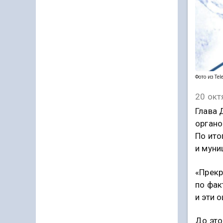
Фото из Tel
20 окт
Глава 
органо
По ито
и муни
«Прекр
по фак
и эти 
До это