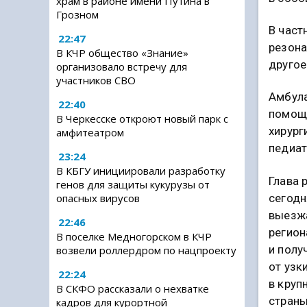
храм в районе имени Путина в
Грозном
В част
22:47
резона
В КЧР общество «Знание»
другое
организовало встречу для
участников СВО
Амбула
22:40
помощь
В Черкесске откроют новый парк с
хирург
амфитеатром
педиат
23:24
В КБГУ инициировали разработку
Глава 
генов для защиты кукурузы от
сегодн
опасных вирусов
выезж
22:46
регион
В поселке Медногорском в КЧР
и полу
возвели роллердром по нацпроекту
от узк
22:24
в круп
В СКФО рассказали о нехватке
страны
кадров для курортной