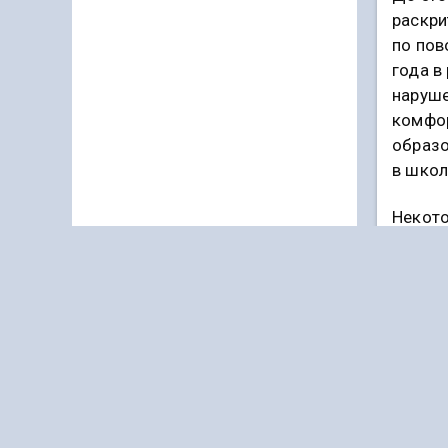
раскри
по пов
года в
наруше
комфо
образо
в школ
Некот
не ока
в докл
одна и
не обе
капита
не раб
«Страд
старат