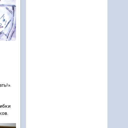
ть!».
шибки
ков.