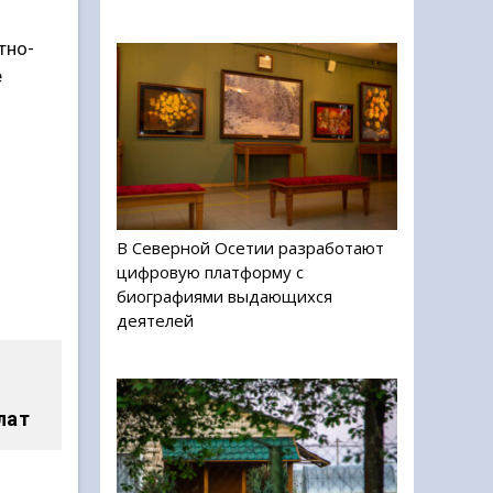
тно-
е
В Северной Осетии разработают
цифровую платформу с
биографиями выдающихся
деятелей
лат