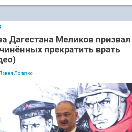
Я
ва Дагестана Меликов призвал
чинённых прекратить врать
део)
Павел Лопатко