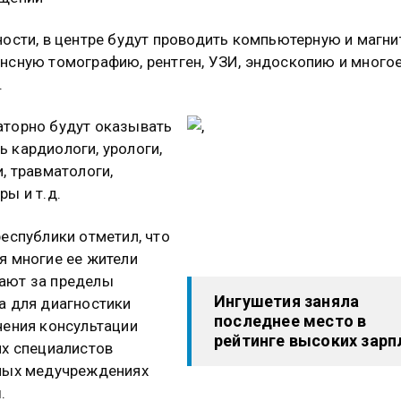
ности, в центре будут проводить компьютерную и магни
нсную томографию, рентген, УЗИ, эндоскопию и много
.
торно будут оказывать
 кардиологи, урологи,
и, травматологи,
ры и т.д.
республики отметил, что
я многие ее жители
ают за пределы
Ингушетия заняла
а для диагностики
последнее место в
чения консультации
рейтинге высоких зарп
их специалистов
ных медучреждениях
.