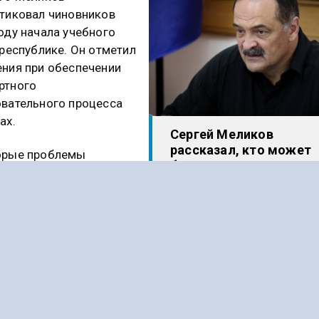
тиковал чиновников
оду начала учебного
 республике. Он отметил
ния при обеспечении
ртного
вательного процесса
ах.
Сергей Меликов
рассказал, кто может
орые проблемы
быть виновен во взрыв
зались отражены
на АЗС
адах чиновников. Так,
з новых школ
спечена в полной мере учебниками, а в другой из числа
льно отремонтированных — до сих пор отсутствует отоп
отает столовая.
ают дети, которые вместо того, чтобы слушать урок, б
ься не замерзнуть. И это не только вопрос профессион