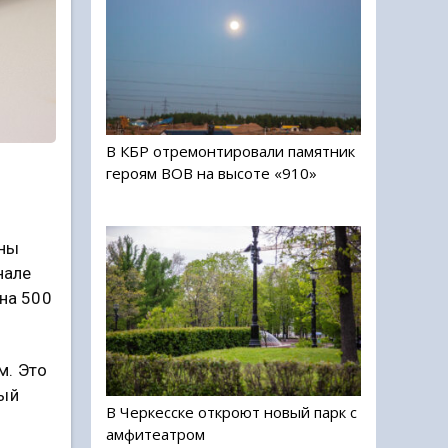
В КБР отремонтировали памятник
героям ВОВ на высоте «910»
ены
нале
на 500
м. Это
ный
В Черкесске откроют новый парк с
амфитеатром