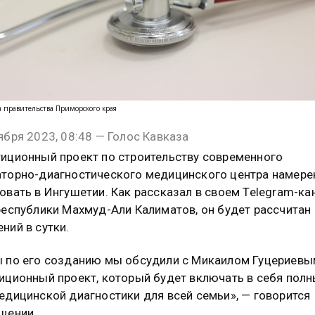
та правительства Приморского края
ября 2023, 08:48 — Голос Кавказа
иционный проект по строительству современного
торно-диагностического медицинского центра намер
овать в Ингушетии. Как рассказал в своем Telegram-ка
республики Махмуд-Али Калиматов, он будет рассчитан 
ний в сутки.
 по его созданию мы обсудили с Микаилом Гуцериевы
иционный проект, который будет включать в себя пол
едицинской диагностики для всей семьи», — говорится
бщении