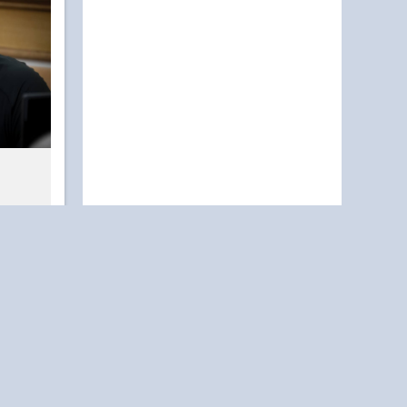
е
ВАЖНО ЗНАТЬ
ление,
удут
ализма,