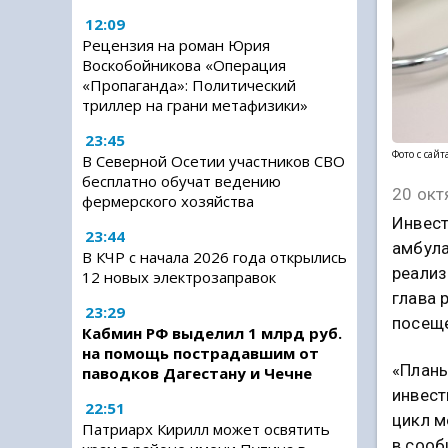
12:09
Рецензия на роман Юрия
Воскобойникова «Операция
«Пропаганда»: Политический
триллер на грани метафизики»
23:45
Фото с сай
В Северной Осетии участников СВО
бесплатно обучат ведению
20 окт
фермерского хозяйства
Инвест
23:44
амбула
В КЧР с начала 2026 года открылись
реализ
12 новых электрозаправок
глава 
23:29
посеще
Кабмин РФ выделил 1 млрд руб.
на помощь пострадавшим от
«Планы
паводков Дагестану и Чечне
инвест
22:51
цикл м
Патриарх Кирилл может освятить
в соо