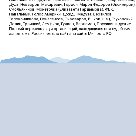
Дудь, Невзоров, Макаревич, Гордон, Мирон Фёдоров (Оксимирон),
Смольянинов, Монеточка (Елизавета Гардымова), ФБК,
Навальный, Голос Америки, Дождь, Медуза, Верзилов,
Толоконникова, Понасенков, Пивоваров, Быков, Шац, Глуховский,
Долин, Троицкий, Земфира, Гудков, Варламов, Прусикин и другие.
Полный перечень лиц и организаций, находящихся под судебным
запретом в России, можно найти на сайте Минюста РФ.