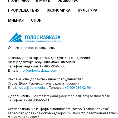
ПОЛИТИКА
В МИРЕ
ОБЩЕСТВО
ПРОИСШЕСТВИЯ
ЭКОНОМИКА
КУЛЬТУРА
МНЕНИЯ
СПОРТ
© 2026 | Все права защищены
Главный редактор: Тогонидзе Султан Геннадиевич.
Шеф-редактор: Чечушкин Иван Олегович.
Телефон редакции: +7 495 795-53-05
E-mail:
info@goloskavkaza.com
Реклама, спецпроекты и иное сотрудничество:
Игорь Дбар
(Руководитель отдела продаж)
Email:
i.dbar@osnmedia.ru
Телефон:
+7 909 936-02-90
Дополнительные email:
reklama@osnmedia.ru
,
adv@osnmedia.ru
Телефон:
+7 495 004-56-11
Сетевое издание Информационное агентство "Голос Кавказа"
зарегистрировано Роскомнадзором 26.04.2022, реестровая запись
ЭЛ № ФС 77 - 82837