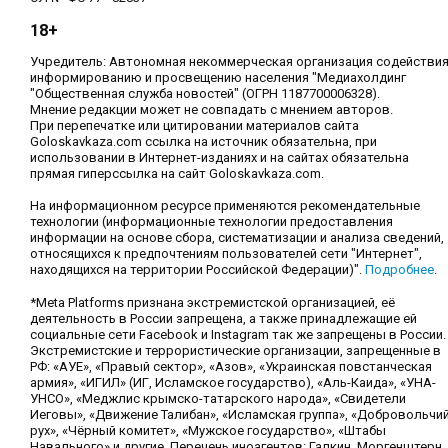
18+
Учредитель: Автономная некоммерческая организация содействи
информированию и просвещению населения "Медиахолдинг
"Общественная служба новостей" (ОГРН 1187700006328).
Мнение редакции может не совпадать с мнением авторов.
При перепечатке или цитировании материалов сайта
Goloskavkaza.com ссылка на источник обязательна, при
использовании в Интернет-изданиях и на сайтах обязательна
прямая гиперссылка на сайт Goloskavkaza.com.
На информационном ресурсе применяются рекомендательные
технологии (информационные технологии предоставления
информации на основе сбора, систематизации и анализа сведений,
относящихся к предпочтениям пользователей сети "Интернет",
находящихся на территории Российской Федерации)".
Подробнее
.
*Meta Platforms признана экстремистской организацией, её
деятельность в России запрещена, а также принадлежащие ей
социальные сети Facebook и Instagram так же запрещены в России.
Экстремистские и террористические организации, запрещенные в
РФ: «АУЕ», «Правый сектор», «Азов», «Украинская повстанческая
армия», «ИГИЛ» (ИГ, Исламское государство), «Аль-Каида», «УНА-
УНСО», «Меджлис крымско-татарского народа», «Свидетели
Иеговы», «Движение Талибан», «Исламская группа», «Добровольчи
рух», «Чёрный комитет», «Мужское государство», «Штабы
Навального» и другие. Перечень иноагентов: Галкин, Моргенштерн,