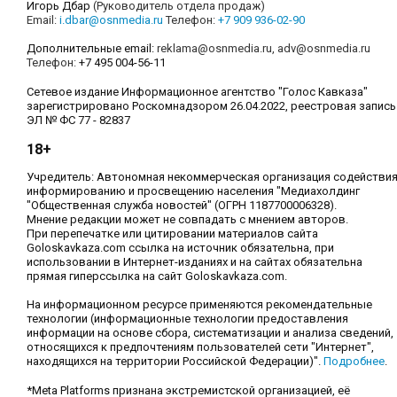
Игорь Дбар
(Руководитель отдела продаж)
Email:
i.dbar@osnmedia.ru
Телефон:
+7 909 936-02-90
Дополнительные email:
reklama@osnmedia.ru
,
adv@osnmedia.ru
Телефон:
+7 495 004-56-11
Сетевое издание Информационное агентство "Голос Кавказа"
зарегистрировано Роскомнадзором 26.04.2022, реестровая запись
ЭЛ № ФС 77 - 82837
18+
Учредитель: Автономная некоммерческая организация содействи
информированию и просвещению населения "Медиахолдинг
"Общественная служба новостей" (ОГРН 1187700006328).
Мнение редакции может не совпадать с мнением авторов.
При перепечатке или цитировании материалов сайта
Goloskavkaza.com ссылка на источник обязательна, при
использовании в Интернет-изданиях и на сайтах обязательна
прямая гиперссылка на сайт Goloskavkaza.com.
На информационном ресурсе применяются рекомендательные
технологии (информационные технологии предоставления
информации на основе сбора, систематизации и анализа сведений,
относящихся к предпочтениям пользователей сети "Интернет",
находящихся на территории Российской Федерации)".
Подробнее
.
*Meta Platforms признана экстремистской организацией, её