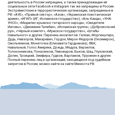
деятельность в России запрещена, а также принадлежащие ей
социальные сети Facebook и Instagram так же запрещены в России.
Экстремистские и террористические организации, запрещенные в
РФ: «АУЕ», «Правый сектор», «Азов», «Украинская повстанческая
армия», «ИГИЛ» (ИГ, Исламское государство), «Аль-Каида», «УНА-
УНСО», «Меджлис крымско-татарского народа», «Свидетели
Иеговы», «Движение Талибан», «Исламская группа», «Добровольчи
рух», «Чёрный комитет», «Мужское государство», «Штабы
Навального» и другие. Перечень иноагентов: Галкин, Моргенштерн,
Дудь, Невзоров, Макаревич, Гордон, Мирон Фёдоров (Оксимирон),
Смольянинов, Монеточка (Елизавета Гардымова), ФБК,
Навальный, Голос Америки, Дождь, Медуза, Верзилов,
Толоконникова, Понасенков, Пивоваров, Быков, Шац, Глуховский,
Долин, Троицкий, Земфира, Гудков, Варламов, Прусикин и другие.
Полный перечень лиц и организаций, находящихся под судебным
запретом в России, можно найти на сайте Минюста РФ.