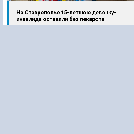
На Ставрополье 15-летнюю девочку-
инвалида оставили без лекарств
«Теперь у всех желающих подышать
свежим воздухом, прогуляться по парку
в любую погоду есть такая
возможность», — сказала зампред
республиканского правительства Альбина
Плаева.
Планируется, что пользоваться новой
возможностью будут инвалиды,
малоподвижные пожилые люди, а также
женщины с тяжелой беременностью.