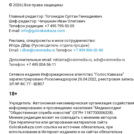
© 2026 | Все права защищены
Главный редактор: Тогонидзе Султан Геннадиевич.
Шеф-редактор: Чечушкин Иван Олегович.
Телефон редакции: +7 495 795-53-05
E-mail:
info@goloskavkaza.com
Реклама, спецпроекты и иное сотрудничество:
Игорь Дбар
(Руководитель отдела продаж)
Email:
i.dbar@osnmedia.ru
Телефон:
+7 909 936-02-90
Дополнительные email:
reklama@osnmedia.ru
,
adv@osnmedia.ru
Телефон:
+7 495 004-56-11
Сетевое издание Информационное агентство "Голос Кавказа"
зарегистрировано Роскомнадзором 26.04.2022, реестровая запись
ЭЛ № ФС 77 - 82837
18+
Учредитель: Автономная некоммерческая организация содействи
информированию и просвещению населения "Медиахолдинг
"Общественная служба новостей" (ОГРН 1187700006328).
Мнение редакции может не совпадать с мнением авторов.
При перепечатке или цитировании материалов сайта
Goloskavkaza.com ссылка на источник обязательна, при
использовании в Интернет-изданиях и на сайтах обязательна