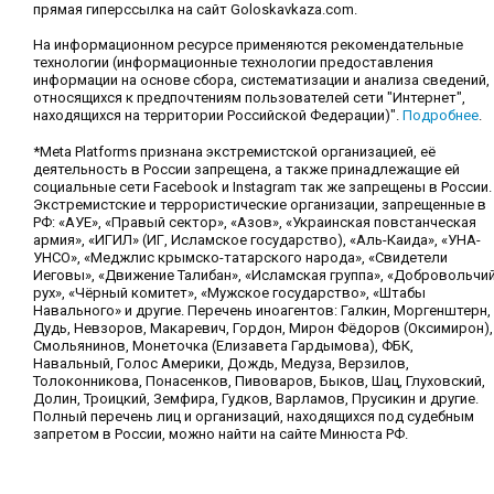
прямая гиперссылка на сайт Goloskavkaza.com.
На информационном ресурсе применяются рекомендательные
технологии (информационные технологии предоставления
информации на основе сбора, систематизации и анализа сведений,
относящихся к предпочтениям пользователей сети "Интернет",
находящихся на территории Российской Федерации)".
Подробнее
.
*Meta Platforms признана экстремистской организацией, её
деятельность в России запрещена, а также принадлежащие ей
социальные сети Facebook и Instagram так же запрещены в России.
Экстремистские и террористические организации, запрещенные в
РФ: «АУЕ», «Правый сектор», «Азов», «Украинская повстанческая
армия», «ИГИЛ» (ИГ, Исламское государство), «Аль-Каида», «УНА-
УНСО», «Меджлис крымско-татарского народа», «Свидетели
Иеговы», «Движение Талибан», «Исламская группа», «Добровольчи
рух», «Чёрный комитет», «Мужское государство», «Штабы
Навального» и другие. Перечень иноагентов: Галкин, Моргенштерн,
Дудь, Невзоров, Макаревич, Гордон, Мирон Фёдоров (Оксимирон),
Смольянинов, Монеточка (Елизавета Гардымова), ФБК,
Навальный, Голос Америки, Дождь, Медуза, Верзилов,
Толоконникова, Понасенков, Пивоваров, Быков, Шац, Глуховский,
Долин, Троицкий, Земфира, Гудков, Варламов, Прусикин и другие.
Полный перечень лиц и организаций, находящихся под судебным
запретом в России, можно найти на сайте Минюста РФ.