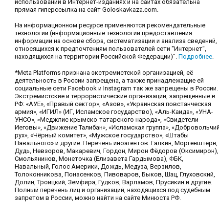
использовании в Интернет-изданиях и на сайтах обязательна
прямая гиперссылка на сайт Goloskavkaza.com.
На информационном ресурсе применяются рекомендательные
технологии (информационные технологии предоставления
информации на основе сбора, систематизации и анализа сведений,
относящихся к предпочтениям пользователей сети "Интернет",
находящихся на территории Российской Федерации)".
Подробнее
.
*Meta Platforms признана экстремистской организацией, её
деятельность в России запрещена, а также принадлежащие ей
социальные сети Facebook и Instagram так же запрещены в России.
Экстремистские и террористические организации, запрещенные в
РФ: «АУЕ», «Правый сектор», «Азов», «Украинская повстанческая
армия», «ИГИЛ» (ИГ, Исламское государство), «Аль-Каида», «УНА-
УНСО», «Меджлис крымско-татарского народа», «Свидетели
Иеговы», «Движение Талибан», «Исламская группа», «Добровольчи
рух», «Чёрный комитет», «Мужское государство», «Штабы
Навального» и другие. Перечень иноагентов: Галкин, Моргенштерн,
Дудь, Невзоров, Макаревич, Гордон, Мирон Фёдоров (Оксимирон),
Смольянинов, Монеточка (Елизавета Гардымова), ФБК,
Навальный, Голос Америки, Дождь, Медуза, Верзилов,
Толоконникова, Понасенков, Пивоваров, Быков, Шац, Глуховский,
Долин, Троицкий, Земфира, Гудков, Варламов, Прусикин и другие.
Полный перечень лиц и организаций, находящихся под судебным
запретом в России, можно найти на сайте Минюста РФ.