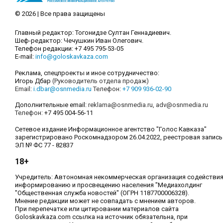
© 2026 | Все права защищены
Главный редактор: Тогонидзе Султан Геннадиевич.
Шеф-редактор: Чечушкин Иван Олегович.
Телефон редакции: +7 495 795-53-05
E-mail:
info@goloskavkaza.com
Реклама, спецпроекты и иное сотрудничество:
Игорь Дбар
(Руководитель отдела продаж)
Email:
i.dbar@osnmedia.ru
Телефон:
+7 909 936-02-90
Дополнительные email:
reklama@osnmedia.ru
,
adv@osnmedia.ru
Телефон:
+7 495 004-56-11
Сетевое издание Информационное агентство "Голос Кавказа"
зарегистрировано Роскомнадзором 26.04.2022, реестровая запись
ЭЛ № ФС 77 - 82837
18+
Учредитель: Автономная некоммерческая организация содействи
информированию и просвещению населения "Медиахолдинг
"Общественная служба новостей" (ОГРН 1187700006328).
Мнение редакции может не совпадать с мнением авторов.
При перепечатке или цитировании материалов сайта
Goloskavkaza.com ссылка на источник обязательна, при