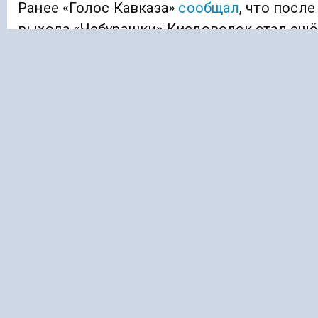
Ранее «Голос Кавказа»
сообщал
, что после
выхода «Чебурашки» Кисловодск стал ещё
популярнее у туристов.
ГИДРОЛОГИЯ
СТАВРОПОЛЬСКИЙ КРАЙ
Подписывайтесь на Голос Кавказа:
Дзен Новости
|
Telegram