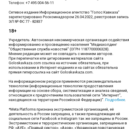
Телефон:
+7 495 004-56-11
Сетевое издание Информационное агентство "Голос Кавказа"
зарегистрировано Роскомнадзором 26.04.2022, реестровая запись
ЭЛ № ФС 77 - 82837
18+
Учредитель: Автономная некоммерческая организация содействи
информированию и просвещению населения "Медиахолдинг
"Общественная служба новостей" (ОГРН 1187700006328).
Мнение редакции может не совпадать с мнением авторов.
При перепечатке или цитировании материалов сайта
Goloskavkaza.com ссылка на источник обязательна, при
использовании в Интернет-изданиях и на сайтах обязательна
прямая гиперссылка на сайт Goloskavkaza.com.
На информационном ресурсе применяются рекомендательные
технологии (информационные технологии предоставления
информации на основе сбора, систематизации и анализа сведений,
относящихся к предпочтениям пользователей сети "Интернет",
находящихся на территории Российской Федерации)".
Подробнее
.
*Meta Platforms признана экстремистской организацией, её
деятельность в России запрещена, а также принадлежащие ей
социальные сети Facebook и Instagram так же запрещены в России.
Экстремистские и террористические организации, запрещенные в
РФ: «АУЕ», «Правый сектор», «Азов», «Украинская повстанческая