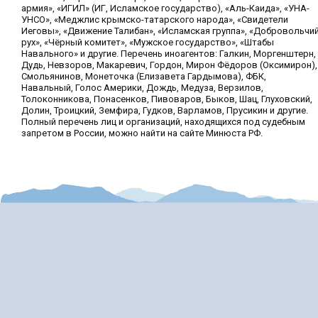
армия», «ИГИЛ» (ИГ, Исламское государство), «Аль-Каида», «УНА-
УНСО», «Меджлис крымско-татарского народа», «Свидетели
Иеговы», «Движение Талибан», «Исламская группа», «Добровольчи
рух», «Чёрный комитет», «Мужское государство», «Штабы
Навального» и другие. Перечень иноагентов: Галкин, Моргенштерн,
Дудь, Невзоров, Макаревич, Гордон, Мирон Фёдоров (Оксимирон),
Смольянинов, Монеточка (Елизавета Гардымова), ФБК,
Навальный, Голос Америки, Дождь, Медуза, Верзилов,
Толоконникова, Понасенков, Пивоваров, Быков, Шац, Глуховский,
Долин, Троицкий, Земфира, Гудков, Варламов, Прусикин и другие.
Полный перечень лиц и организаций, находящихся под судебным
запретом в России, можно найти на сайте Минюста РФ.