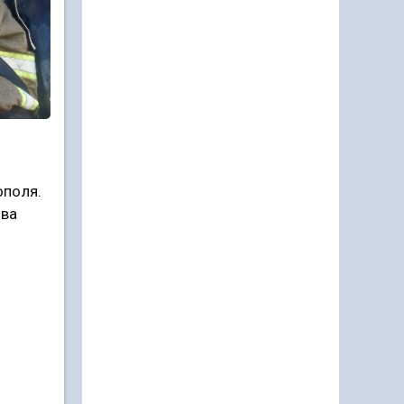
ополя.
ава