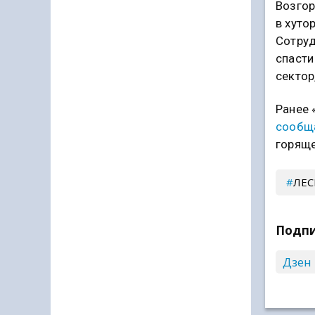
Возгор
в хуто
Сотру
спасти
сектор
Ранее 
сообщ
горяще
ЛЕ
Подпи
Дзен