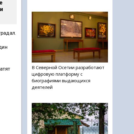
е
ти
традал.
дин
В Северной Осетии разработают
латят
цифровую платформу с
биографиями выдающихся
деятелей