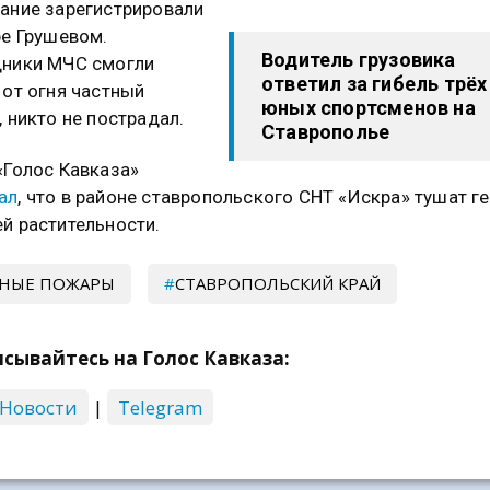
ание зарегистрировали
ре Грушевом.
Водитель грузовика
дники МЧС смогли
ответил за гибель трёх
 от огня частный
юных спортсменов на
, никто не пострадал.
Ставрополье
«Голос Кавказа»
ал
, что в районе ставропольского СНТ «Искра» тушат г
й растительности.
СНЫЕ ПОЖАРЫ
СТАВРОПОЛЬСКИЙ КРАЙ
сывайтесь на Голос Кавказа:
 Новости
|
Telegram