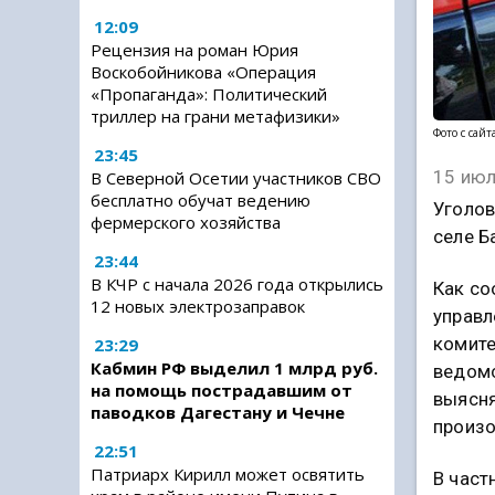
12:09
Рецензия на роман Юрия
Воскобойникова «Операция
«Пропаганда»: Политический
триллер на грани метафизики»
Фото с сайт
23:45
15 июл
В Северной Осетии участников СВО
бесплатно обучат ведению
Уголов
фермерского хозяйства
селе Б
23:44
В КЧР с начала 2026 года открылись
Как со
12 новых электрозаправок
управл
комите
23:29
Кабмин РФ выделил 1 млрд руб.
ведомс
на помощь пострадавшим от
выясня
паводков Дагестану и Чечне
произ
22:51
Патриарх Кирилл может освятить
В част