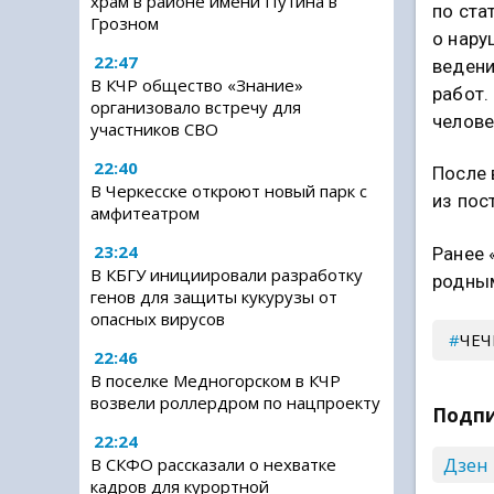
храм в районе имени Путина в
по ста
Грозном
о нару
22:47
ведени
В КЧР общество «Знание»
работ.
организовало встречу для
челове
участников СВО
22:40
После 
В Черкесске откроют новый парк с
из пос
амфитеатром
23:24
Ранее 
В КБГУ инициировали разработку
родным
генов для защиты кукурузы от
опасных вирусов
ЧЕЧ
22:46
В поселке Медногорском в КЧР
возвели роллердром по нацпроекту
Подпи
22:24
Дзен
В СКФО рассказали о нехватке
кадров для курортной