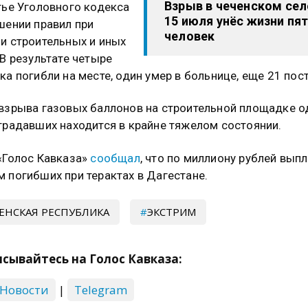
Взрыв в чеченском сел
тье Уголовного кодекса
15 июля унёс жизни пя
шении правил при
человек
и строительных и иных
 В результате четыре
ка погибли на месте, один умер в больнице, еще 21 пос
взрыва газовых баллонов на строительной площадке о
традавших находится в крайне тяжелом состоянии.
«Голос Кавказа»
сообщал
, что по миллиону рублей вып
 погибших при терактах в Дагестане.
ЕНСКАЯ РЕСПУБЛИКА
ЭКСТРИМ
сывайтесь на Голос Кавказа:
 Новости
|
Telegram