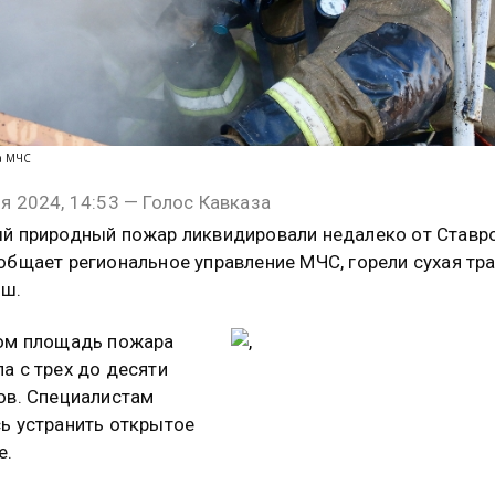
та МЧС
я 2024, 14:53 — Голос Кавказа
й природный пожар ликвидировали недалеко от Ставр
общает региональное управление МЧС, горели сухая тр
ыш.
ом площадь пожара
а с трех до десяти
ов. Специалистам
ь устранить открытое
е.