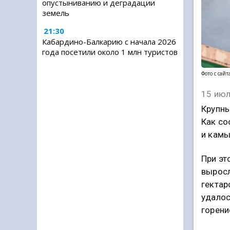
опустыниванию и деградации
земель
21:30
Кабардино-Балкарию с начала 2026
года посетили около 1 млн туристов
Фото с сай
15 июл
Крупны
Как со
и кам
При эт
выросл
гектар
удалос
горени