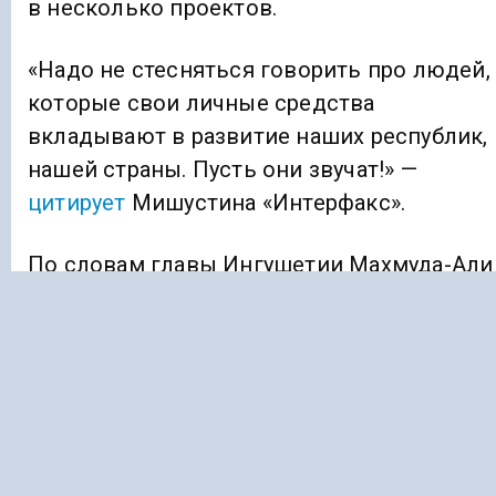
в несколько проектов.
«Надо не стесняться говорить про людей,
которые свои личные средства
вкладывают в развитие наших республик,
нашей страны. Пусть они звучат!» —
цитирует
Мишустина «Интерфакс».
По словам главы Ингушетии Махмуда-Али
Калиматова, у каждого объекта,
построенного с привлечением частных
средств, установят соответствующие
таблички с информацией.
Ранее «Голос Кавказа»
сообщал
, что
бывший премьер-министр Чечни Хучиев