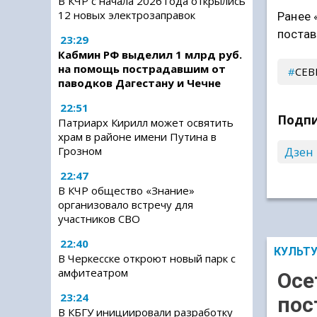
В КЧР с начала 2026 года открылись
12 новых электрозаправок
Ранее 
постав
23:29
Кабмин РФ выделил 1 млрд руб.
на помощь пострадавшим от
СЕВ
паводков Дагестану и Чечне
22:51
Подпи
Патриарх Кирилл может освятить
храм в районе имени Путина в
Дзен
Грозном
22:47
В КЧР общество «Знание»
организовало встречу для
участников СВО
22:40
КУЛЬТ
В Черкесске откроют новый парк с
амфитеатром
Осе
23:24
пос
В КБГУ инициировали разработку