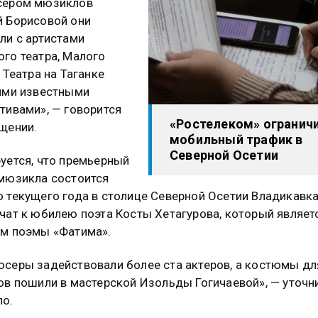
сером мюзиклов
 Борисовой они
ли с артистами
го театра, Малого
, Театра на Таганке
ими известными
тивами», — говорится
«Ростелеком» огранич
щении.
мобильный трафик в
Северной Осетии
уется, что премьерный
мюзикла состоится
 текущего года в столице Северной Осетии Владикавка
чат к юбилею поэта Косты Хетагурова, который являет
м поэмы «Фатима».
серы задействовали более ста актеров, а костюмы дл
ов пошили в мастерской Изольды Гогичаевой», — уточн
о.