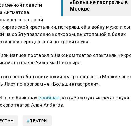
«Большие гастроли» в
оименной повести
Москве
а Айтматова.
зывает о сложной
 киргизской крестьянки, потерявшей в войну мужа и сы
й на себя управление колхозом, выстоявшей в бедах
стившей неродного ей по крови внука.
Гиви Валиев поставил в Лакском театре спектакль «Ук
ивой» по пьесе Уильяма Шекспира.
того сентября осетинский театр покажет в Москве спе
ь Лир» по программе «Большие гастроли».
«Голос Кавказа»
сообщал
, что «Золотую маску» получи
ского театра Алан Албегов.
ЕСТАН
ТЕАТРЫ