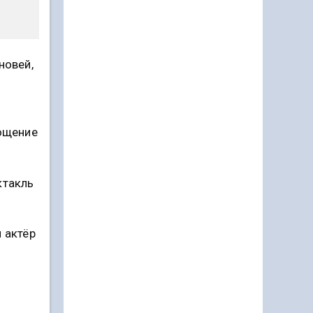
новей,
рощение
ктакль
л актёр