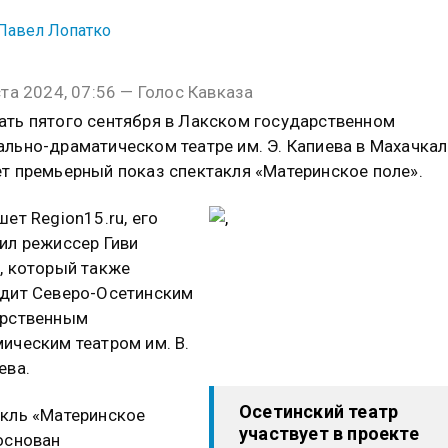
Павел Лопатко
ста 2024, 07:56 — Голос Кавказа
ть пятого сентября в Лакском государственном
льно-драматическом театре им. Э. Капиева в Махачкал
т премьерный показ спектакля «Материнское поле».
шет Region15.ru, его
ил режиссер Гиви
, который также
дит Северо-Осетинским
арственным
ическим театром им. В.
ева.
Осетинский театр
кль «Материнское
участвует в проекте
основан