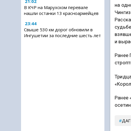
21:02
на одн
В КЧР на Марухском перевале
Чингиз
нашли останки 13 красноармейцев
Расска
23:44
судьбе
Свыше 530 км дорог обновили в
взявше
Ингушетии за последние шесть лет
и выра
Ранее 
стропт
Тридца
«Корол
Ранее 
осетин
ДАГ