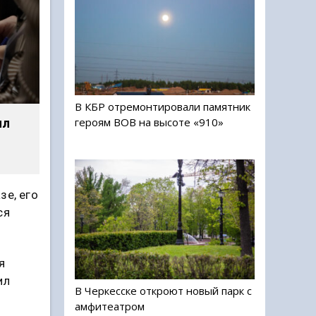
В КБР отремонтировали памятник
героям ВОВ на высоте «910»
ил
зе, его
ся
я
ил
В Черкесске откроют новый парк с
амфитеатром