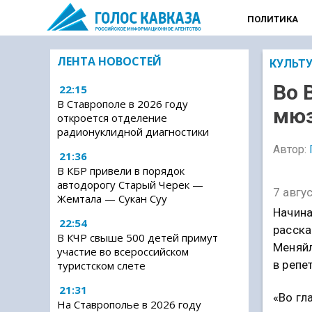
ПОЛИТИКА
ЛЕНТА НОВОСТЕЙ
КУЛЬТ
Во 
22:15
В Ставрополе в 2026 году
мюз
откроется отделение
радионуклидной диагностики
Автор:
21:36
В КБР привели в порядок
автодорогу Старый Черек —
7 авгу
Жемтала — Сукан Суу
Начина
22:54
расска
В КЧР свыше 500 детей примут
Меняйл
участие во всероссийском
в репе
туристском слете
21:31
«Во гл
На Ставрополье в 2026 году