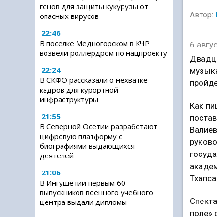
генов для защиты кукурузы от
Автор:
опасных вирусов
22:46
В поселке Медногорском в КЧР
6 авгу
возвели роллердром по нацпроекту
Двадца
22:24
музыка
В СКФО рассказали о нехватке
пройде
кадров для курортной
инфраструктуры
Как пи
21:55
постав
В Северной Осетии разработают
Валиев
цифровую платформу с
руково
биографиями выдающихся
госуд
деятелей
академ
21:06
Тхапса
В Ингушетии первым 60
выпускников военного учебного
Спекта
центра выдали дипломы
поле» 