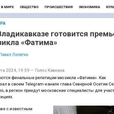
В МИРЕ
ОБЩЕСТВО
ПРОИСШЕСТВИЯ
ЭКОНОМИКА
КУЛ
УРА
Владикавказе готовится премь
икла «Фатима»
Павел Лопатко
ста 2024, 19:59 — Голос Кавказа
ются финальные репетиции мюзикла «Фатима». Как
зал в своем Telegram-канале глава Северной Осетии Се
о, в регион приедут московские специалисты для учас
тициях.
аве с известным