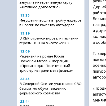
режис
запустят интерактивную карту
Дарьей
«Активное долголетие»
работа
19:36
Большо
Ингушетия вошла в тройку лидеров
театра
в России по качеству автодорог
и друг
19:19
коллек
В КБР отремонтировали памятник
в сооб
героям ВОВ на высоте «910»
12:09
Планир
Рецензия на роман Юрия
показ 
Воскобойникова «Операция
осенью
«Пропаганда»: Политический
триллер на грани метафизики»
приуро
авторо
23:45
В Северной Осетии участников СВО
бесплатно обучат ведению
«Продю
фермерского хозяйства
артист
Меняйл
23:44