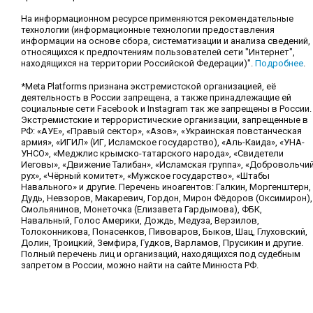
На информационном ресурсе применяются рекомендательные
технологии (информационные технологии предоставления
информации на основе сбора, систематизации и анализа сведений,
относящихся к предпочтениям пользователей сети "Интернет",
находящихся на территории Российской Федерации)".
Подробнее
.
*Meta Platforms признана экстремистской организацией, её
деятельность в России запрещена, а также принадлежащие ей
социальные сети Facebook и Instagram так же запрещены в России.
Экстремистские и террористические организации, запрещенные в
РФ: «АУЕ», «Правый сектор», «Азов», «Украинская повстанческая
армия», «ИГИЛ» (ИГ, Исламское государство), «Аль-Каида», «УНА-
УНСО», «Меджлис крымско-татарского народа», «Свидетели
Иеговы», «Движение Талибан», «Исламская группа», «Добровольчи
рух», «Чёрный комитет», «Мужское государство», «Штабы
Навального» и другие. Перечень иноагентов: Галкин, Моргенштерн,
Дудь, Невзоров, Макаревич, Гордон, Мирон Фёдоров (Оксимирон),
Смольянинов, Монеточка (Елизавета Гардымова), ФБК,
Навальный, Голос Америки, Дождь, Медуза, Верзилов,
Толоконникова, Понасенков, Пивоваров, Быков, Шац, Глуховский,
Долин, Троицкий, Земфира, Гудков, Варламов, Прусикин и другие.
Полный перечень лиц и организаций, находящихся под судебным
запретом в России, можно найти на сайте Минюста РФ.