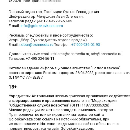
© 2026 | Все права защищены
Главный редактор: Тогонидзе Султан Геннадиевич.
Шеф-редактор: Чечушкин Иван Олегович.
Телефон редакции: +7 495 795-53-05
E-mail:
info@goloskavkaza.com
Реклама, спецпроекты и иное сотрудничество:
Игорь Дбар
(Руководитель отдела продаж)
Email:
i.dbar@osnmedia.ru
Телефон:
+7 909 936-02-90
Дополнительные email:
reklama@osnmedia.ru
,
adv@osnmedia.ru
Телефон:
+7 495 004-56-11
Сетевое издание Информационное агентство "Голос Кавказа"
зарегистрировано Роскомнадзором 26.04.2022, реестровая запись
ЭЛ № ФС 77 - 82837
18+
Учредитель: Автономная некоммерческая организация содействи
информированию и просвещению населения "Медиахолдинг
"Общественная служба новостей" (ОГРН 1187700006328).
Мнение редакции может не совпадать с мнением авторов.
При перепечатке или цитировании материалов сайта
Goloskavkaza.com ссылка на источник обязательна, при
использовании в Интернет-изданиях и на сайтах обязательна
прямая гиперссылка на сайт Goloskavkaza.com.