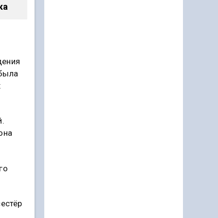
ка
дения
 была
х
й.
она
го
сестёр