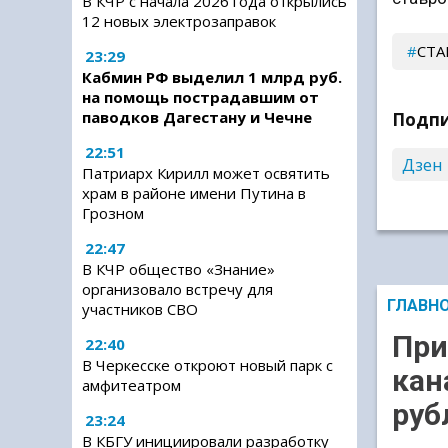
В КЧР с начала 2026 года открылись
12 новых электрозаправок
СТА
23:29
Кабмин РФ выделил 1 млрд руб.
на помощь пострадавшим от
паводков Дагестану и Чечне
Подпи
22:51
Дзен
Патриарх Кирилл может освятить
храм в районе имени Путина в
Грозном
22:47
В КЧР общество «Знание»
организовало встречу для
ГЛАВН
участников СВО
При
22:40
В Черкесске откроют новый парк с
кан
амфитеатром
руб
23:24
В КБГУ инициировали разработку