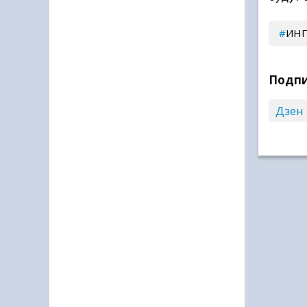
ИН
Подпи
Дзен