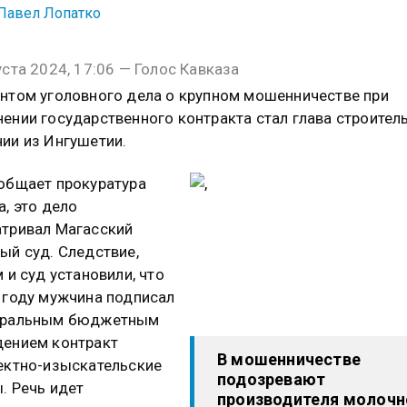
Павел Лопатко
уста 2024, 17:06 — Голос Кавказа
нтом уголовного дела о крупном мошенничестве при
ении государственного контракта стал глава строител
ии из Ингушетии.
общает прокуратура
а, это дело
тривал Магасский
ый суд. Следствие,
м и суд установили, что
 году мужчина подписал
еральным бюджетным
ением контракт
В мошенничестве
ектно-изыскательские
подозревают
. Речь идет
производителя молочн