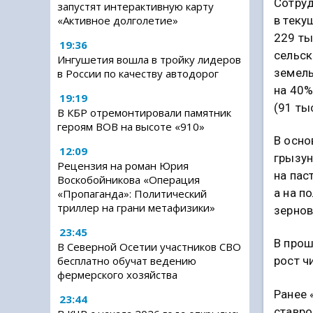
Сотру
запустят интерактивную карту
в теку
«Активное долголетие»
229 ты
19:36
сельс
Ингушетия вошла в тройку лидеров
земель
в России по качеству автодорог
на 40%
19:19
(91 ты
В КБР отремонтировали памятник
героям ВОВ на высоте «910»
В осн
12:09
грызу
Рецензия на роман Юрия
на пас
Воскобойникова «Операция
а на п
«Пропаганда»: Политический
триллер на грани метафизики»
зернов
23:45
В прош
В Северной Осетии участников СВО
бесплатно обучат ведению
рост ч
фермерского хозяйства
Ранее 
23:44
ставро