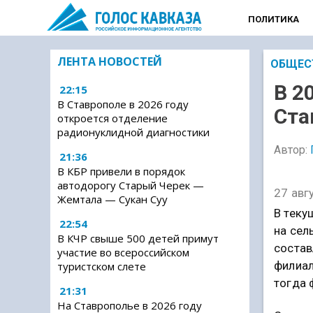
ПОЛИТИКА
ЛЕНТА НОВОСТЕЙ
ОБЩЕС
В 2
22:15
В Ставрополе в 2026 году
Ста
откроется отделение
радионуклидной диагностики
Автор:
21:36
В КБР привели в порядок
автодорогу Старый Черек —
27 авг
Жемтала — Сукан Суу
В теку
22:54
на сел
В КЧР свыше 500 детей примут
состав
участие во всероссийском
филиал
туристском слете
тогда 
21:31
На Ставрополье в 2026 году