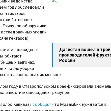
дники ведомства
щем году обследовали
сяч гектаров
кохозяйственных
. Грызунов обнаружили
 исследованных угодий
сяча гектаров).
Дагестан вошёл в трой
овном мышевидные
производителей фрукто
ны обитают
России
тбищных выгонах,
олях после уборки
ых и в лесополосах их меньше.
лом году в Ставропольском крае фиксировали аномал
исленности мышевидных грызунов.
«Голос Кавказа»
сообщал
, что Мозамбик нуждается в
польских инженерах и аграриях.