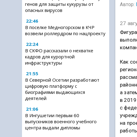
генов для защиты кукурузы от
Автор:
опасных вирусов
22:46
27 авг
В поселке Медногорском в КЧР
Фигура
возвели роллердром по нацпроекту
выполн
22:24
компан
В СКФО рассказали о нехватке
кадров для курортной
Как со
инфраструктуры
регион
21:55
рассма
В Северной Осетии разработают
районн
цифровую платформу с
биографиями выдающихся
а зате
деятелей
в 2019
с фед
21:06
учрежд
В Ингушетии первым 60
выпускников военного учебного
на про
центра выдали дипломы
работы