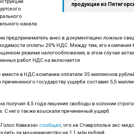
нструкции
продукции из Пятигорс
уртского
рального
ельного канала.
ом предприниматель внес в документацию ложные све
ходимости оплаты 20% НДС. Между тем, его компания
ощенном режиме налогообложения, в этом случае акта
енных работ НДС на включается.
е вместе в НДС компании оплатили 35 миллионов рубле
 причиненного государству ущерба составил 5,5 милли
.
а получил 4,5 года лишения свободы в колонии строго
. С него также взыскали причиненный ущерб.
«Голос Кавказа»
сообщал
, что на Ставрополье экс-мед
судить за мошенничество на 1,1 млн рублей.