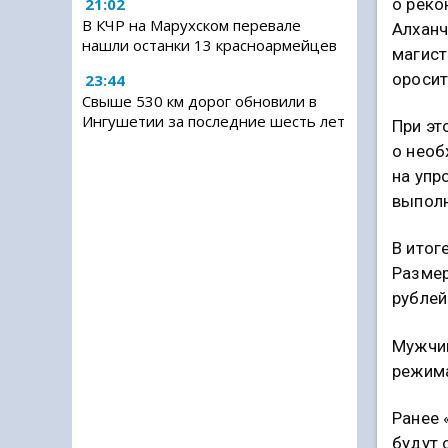
о реко
21:02
В КЧР на Марухском перевале
Алханч
нашли останки 13 красноармейцев
магист
оросит
23:44
Свыше 530 км дорог обновили в
Ингушетии за последние шесть лет
При эт
о необ
на упр
выполн
В итог
Размер
рублей
Мужчин
режима
Ранее 
будут 