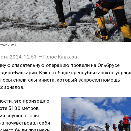
-службы МЧС
уста 2024, 12:51 — Голос Кавказа
ную спасательную операцию провели на Эльбрусе
рдино-Балкарии. Как сообщает республиканское управ
 горы сняли альпиниста, который запросил помощь
сионалов.
ности, это произошло
оте 5100 метров.
мя спуска с горы
а почувствовал себя
 у него были признаки