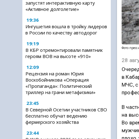
запустят интерактивную карту
«Активное долголетие»
19:36
Ингушетия вошла в тройку лидеров
в России по качеству автодорог
19:19
Фото пресс
В КБР отремонтировали памятник
героям ВОВ на высоте «910»
28 авг
12:09
Очеред
Рецензия на роман Юрия
в Каба
Воскобойникова «Операция
МЧС, с
«Пропаганда»: Политический
триллер на грани метафизики»
профес
23:45
В част
В Северной Осетии участников СВО
на выс
бесплатно обучат ведению
фермерского хозяйства
Во вре
мужчин
23:44
плохо,