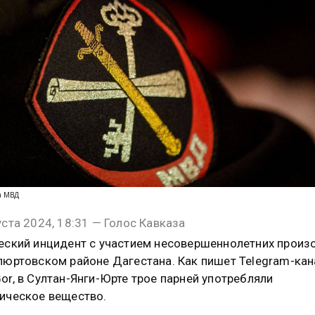
та МВД
уста 2024, 18:31 — Голос Кавказа
еский инцидент с участием несовершеннолетних произ
люртовском районе Дагестана. Как пишет Telegram-кан
or, в Султан-Янги-Юрте трое парней употребляли
ическое вещество.