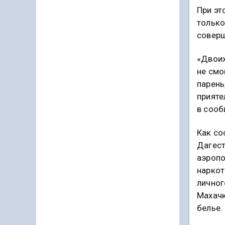
При эт
только
совер
«Двоих
не смо
парень
прияте
в сооб
Как со
Дагест
аэропо
наркот
личног
Махачк
белье.