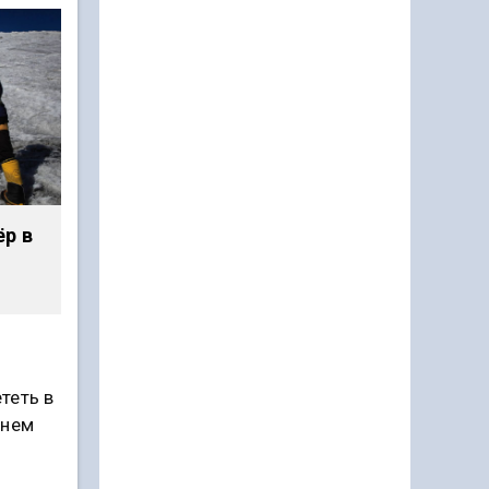
ёр в
теть в
жнем