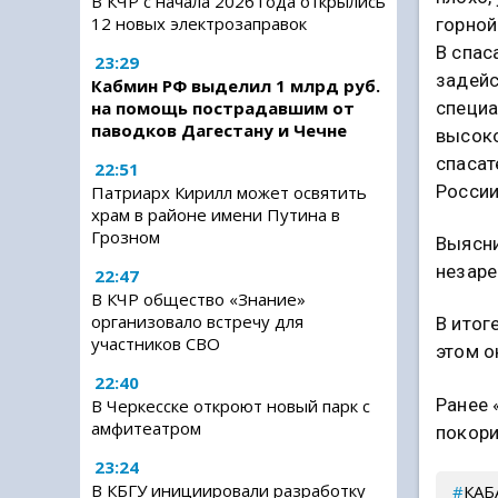
В КЧР с начала 2026 года открылись
12 новых электрозаправок
горной
В спас
23:29
задейс
Кабмин РФ выделил 1 млрд руб.
специа
на помощь пострадавшим от
паводков Дагестану и Чечне
высоко
спасат
22:51
России
Патриарх Кирилл может освятить
храм в районе имени Путина в
Грозном
Выясни
незаре
22:47
В КЧР общество «Знание»
организовало встречу для
В итог
участников СВО
этом о
22:40
Ранее 
В Черкесске откроют новый парк с
амфитеатром
покори
23:24
В КБГУ инициировали разработку
КАБ