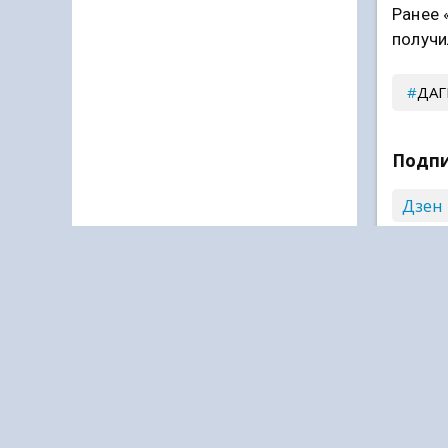
Ранее 
получи
ДАГ
Подпи
Дзен