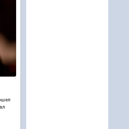
ошел
ал