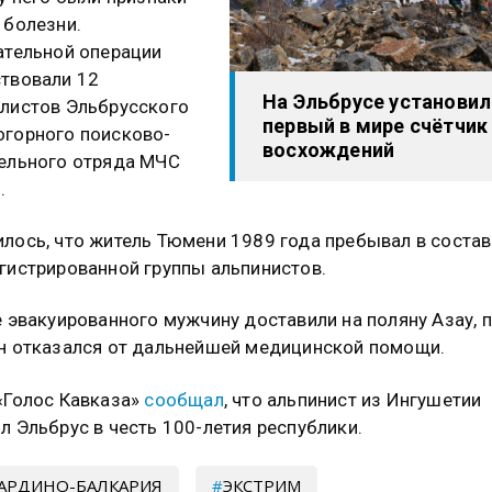
 болезни.
ательной операции
твовали 12
На Эльбрусе установил
листов Эльбрусского
первый в мире счётчик
горного поисково-
восхождений
ельного отряда МЧС
.
лось, что житель Тюмени 1989 года пребывал в состав
гистрированной группы альпинистов.
е эвакуированного мужчину доставили на поляну Азау, 
н отказался от дальнейшей медицинской помощи.
«Голос Кавказа»
сообщал
, что альпинист из Ингушетии
л Эльбрус в честь 100-летия республики.
АРДИНО-БАЛКАРИЯ
ЭКСТРИМ