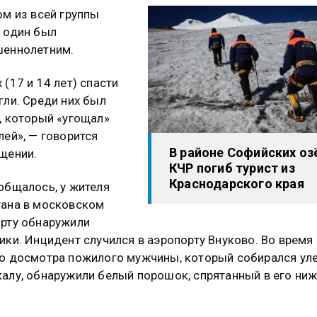
ом из всей группы
 один был
шеннолетним.
 (17 и 14 лет) спасти
гли. Среди них был
, который «угощал»
лей», — говорится
В районе Софийских оз
щении.
КЧР погиб турист из
Краснодарского края
общалось, у жителя
ана в московском
рту обнаружили
ики. Инцидент случился в аэропорту Внуково. Во время
о досмотра пожилого мужчины, который собирался уле
алу, обнаружили белый порошок, спрятанный в его ни