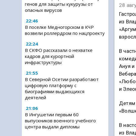
генов для защиты кукурузы от
28 авг
опасных вирусов
Гастро
22:46
из Вла
В поселке Медногорском в КЧР
«Аргум
возвели роллердром по нацпроекту
взросл
22:24
В СКФО рассказали о нехватке
В част
кадров для курортной
комеди
инфраструктуры
Ануя и
21:55
Вебера
В Северной Осетии разработают
«Любо
цифровую платформу с
и Элео
биографиями выдающихся
деятелей
Детям 
21:06
«Волше
В Ингушетии первым 60
выпускников военного учебного
В наст
центра выдали дипломы
из Вла