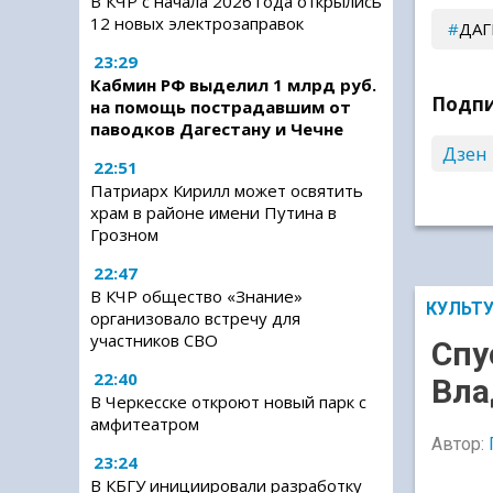
В КЧР с начала 2026 года открылись
12 новых электрозаправок
ДАГ
23:29
Кабмин РФ выделил 1 млрд руб.
Подпи
на помощь пострадавшим от
паводков Дагестану и Чечне
Дзен
22:51
Патриарх Кирилл может освятить
храм в районе имени Путина в
Грозном
22:47
В КЧР общество «Знание»
КУЛЬТ
организовало встречу для
участников СВО
Спу
22:40
Вла
В Черкесске откроют новый парк с
амфитеатром
Автор:
23:24
В КБГУ инициировали разработку