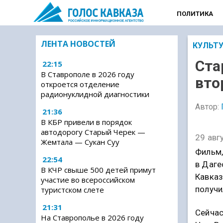
ПОЛИТИКА
ЛЕНТА НОВОСТЕЙ
КУЛЬТ
Ста
22:15
В Ставрополе в 2026 году
вто
откроется отделение
радионуклидной диагностики
Автор:
21:36
В КБР привели в порядок
автодорогу Старый Черек —
29 авг
Жемтала — Сукан Суу
Фильм,
22:54
в Даге
В КЧР свыше 500 детей примут
Кавказ
участие во всероссийском
получи
туристском слете
21:31
Сейчас
На Ставрополье в 2026 году