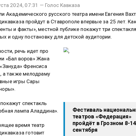
уста 2024, 07:31 — Голос Кавказа
ли Академического русского театра имени Евгения Вах
дикавказа пройдут в Ставрополе впервые за 25 лет. Ка
енты и факты», местной публике покажут три спектакл
ых и одну постановку для детской аудитории.
ности, речь идет про
и «Бал воров» Жана
 «Зануда» Френсиса
, а также мелодраму
вные игры Сары
норы».
покажут спектакль
Фестиваль националь
бная лампа Аладдина».
театров «Федерация»
пройдёт в Грозном 8-1
оящее время театр
сентября
дикавказа готовит