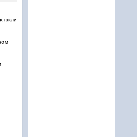
ектакли
ном
и