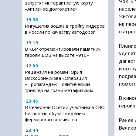
Чох. В
запустят интерактивную карту
населе
«Активное долголетие»
жители
19:36
на пер
Ингушетия вошла в тройку лидеров
с агре
в России по качеству автодорог
19:19
Планир
В КБР отремонтировали памятник
уделят
героям ВОВ на высоте «910»
дагест
12:09
и сотр
Рецензия на роман Юрия
подраз
Воскобойникова «Операция
помогл
«Пропаганда»: Политический
триллер на грани метафизики»
В кино
23:45
героиз
В Северной Осетии участников СВО
бесплатно обучат ведению
фермерского хозяйства
Ранее 
Велико
23:44