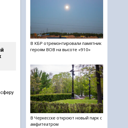
В КБР отремонтировали памятник
героям ВОВ на высоте «910»
ый
х
осферу
В Черкесске откроют новый парк с
амфитеатром