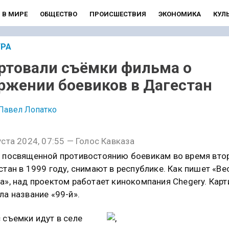
В МИРЕ
ОБЩЕСТВО
ПРОИСШЕСТВИЯ
ЭКОНОМИКА
КУЛ
УРА
ртовали съёмки фильма о
ржении боевиков в Дагестан
Павел Лопатко
уста 2024, 07:55 — Голос Кавказа
 посвященной противостоянию боевикам во время вто
стан в 1999 году, снимают в республике. Как пишет «Ве
а», над проектом работает кинокомпания Chegery. Карт
ла название «99-й».
 съемки идут в селе