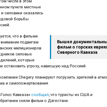
 том числе в этом
нном пункте местные
 и силовики оказались
едовой борьбы
ссией.
уется, что в фильме
Вышел документальн
 внимание подвигам
фильм о горских еврея
анских милиционеров
Северного Кавказа
удников силовых
делений, которые
и остановить угрозу, нависшую над Россией.
компании Chegery планируют погрузить зрителей в атм
ма и самопожертвования.
«Голос Кавказа»
сообщал
, что туристы из США и
британии сняли фильм о Дагестане.