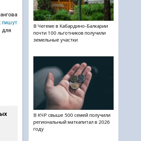
тангова
к
пишут
В Чегеме в Кабардино-Балкарии
я для
почти 100 льготников получили
земельные участки
ных
В КЧР свыше 500 семей получили
региональный маткапитал в 2026
4
году