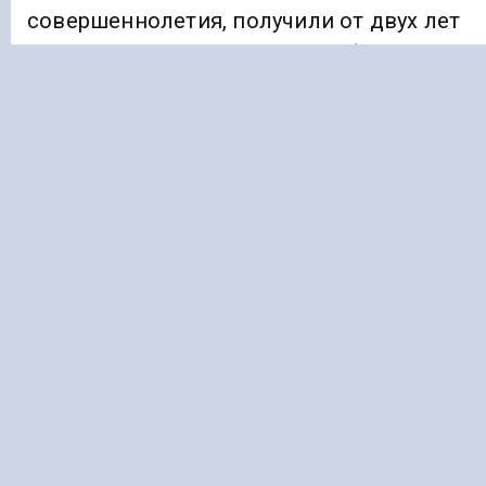
совершеннолетия, получили от двух лет
до 2 лет 2 месяцев колонии общего
режима, а несовершеннолетнему
назначили условный срок — 1 год
10 месяцев.
Ранее «Голос Кавказа»
сообщал
, что
жителя Минвод осудили на 18 лет за
подготовку теракта в кинотеатре.
СТАВРОПОЛЬСКИЙ КРАЙ
ХУЛИГАНСТВО
Подписывайтесь на Голос Кавказа:
Дзен Новости
|
Telegram