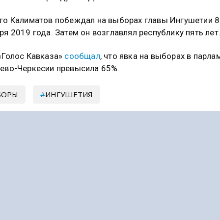
го Калиматов побеждал на выборах главы Ингушетии 8
ря 2019 года. Затем он возглавлял республику пять лет
«Голос Кавказа»
сообщал
, что явка на выборах в парла
ево-Черкесии превысила 65%.
БОРЫ
ИНГУШЕТИЯ
сывайтесь на Голос Кавказа:
 Новости
|
Telegram