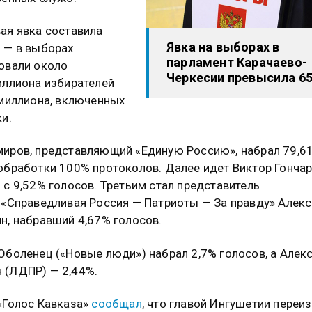
ая явка составила
Явка на выборах в
 — в выборах
парламент Карачаево-
овали около
Черкесии превысила 6
иллиона избирателей
 миллиона, включенных
ки.
иров, представляющий «Единую Россию», набрал 79,6
обработки 100% протоколов. Далее идет Виктор Гонча
 с 9,52% голосов. Третьим стал представитель
 «Справедливая Россия — Патриоты — За правду» Алек
н, набравший 4,67% голосов.
Оболенец («Новые люди») набрал 2,7% голосов, а Алек
 (ЛДПР) — 2,44%.
«Голос Кавказа»
сообщал
, что главой Ингушетии переи