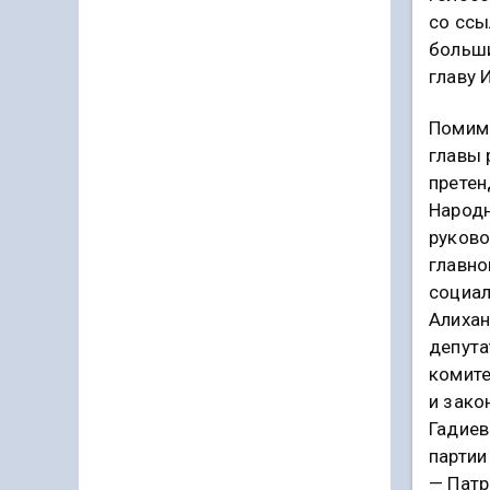
со ссы
больши
главу 
Помимо
главы 
претен
Народн
руково
главно
социал
Алихан
депута
комите
и зако
Гадиев
партии
— Патр