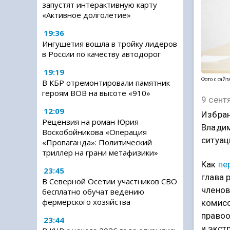
запустят интерактивную карту
«Активное долголетие»
19:36
Ингушетия вошла в тройку лидеров
в России по качеству автодорог
19:19
Фото с сайт
В КБР отремонтировали памятник
героям ВОВ на высоте «910»
9 сент
12:09
Избран
Рецензия на роман Юрия
Владим
Воскобойникова «Операция
ситуац
«Пропаганда»: Политический
триллер на грани метафизики»
Как
пе
23:45
глава 
В Северной Осетии участников СВО
членов
бесплатно обучат ведению
фермерского хозяйства
комисс
правоо
23:44
и экст