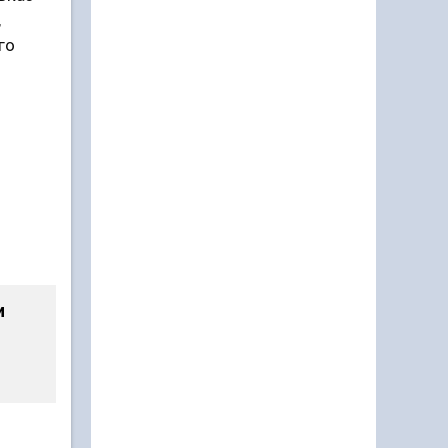
,
го
и