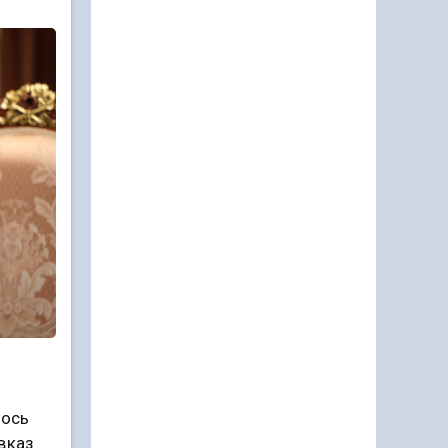
лось
вказ