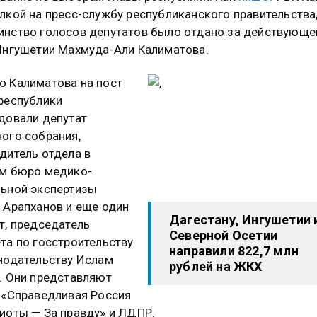
лкой на пресс-службу республиканского правительства
нство голосов депутатов было отдано за действующе
Ингушетии Махмуда-Али Калиматова.
 Калиматова на пост
республики
довали депутат
ого собрания,
дитель отдела в
м бюро медико-
ьной экспертизы
 Арапханов и еще один
Дагестану, Ингушетии 
т, председатель
Северной Осетии
та по госстроительству
направили 822,7 млн
нодательству Ислам
рублей на ЖКХ
. Они представляют
 «Справедливая Россия
иоты — За правду» и ЛДПР.