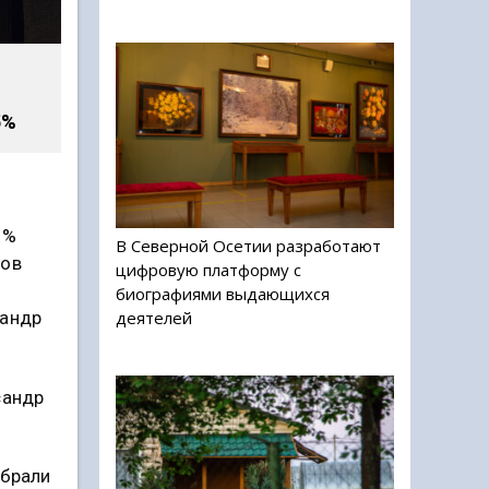
5%
1%
В Северной Осетии разработают
ров
цифровую платформу с
биографиями выдающихся
деятелей
сандр
сандр
збрали