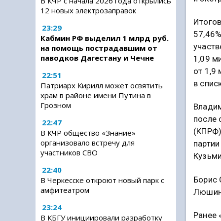
В КЧР с начала 2026 года открылись
12 новых электрозаправок
Итогов
23:29
57,46%
Кабмин РФ выделил 1 млрд руб.
участв
на помощь пострадавшим от
паводков Дагестану и Чечне
1,09 м
от 1,9
22:51
в спис
Патриарх Кирилл может освятить
храм в районе имени Путина в
Грозном
Владим
после 
22:47
(КПРФ)
В КЧР общество «Знание»
организовало встречу для
партии
участников СВО
Кузьми
22:40
Борис 
В Черкесске откроют новый парк с
амфитеатром
Люшин
23:24
Ранее 
В КБГУ инициировали разработку