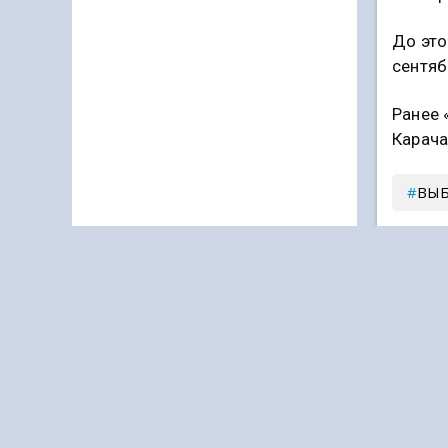
До это
сентяб
Ранее 
Карача
ВЫ
Подпи
Дзен