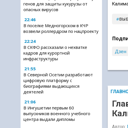
Калима
генов для защиты кукурузы от
опасных вирусов
ВЫ
22:46
В поселке Медногорском в КЧР
возвели роллердром по нацпроекту
Подпи
22:24
В СКФО рассказали о нехватке
Дзен
кадров для курортной
инфраструктуры
21:55
В Северной Осетии разработают
цифровую платформу с
биографиями выдающихся
деятелей
ГЛАВН
Гла
21:06
В Ингушетии первым 60
Кал
выпускников военного учебного
центра выдали дипломы
Автор: