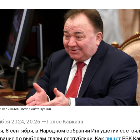
 Калиматов.. Фото с сайта Кремля
ября 2024, 20:26 — Голос Кавказа
я, 8 сентября, в Народном собрании Ингушетии состоя
вание по выборам главы республики. Как
пишет
РБК Ка