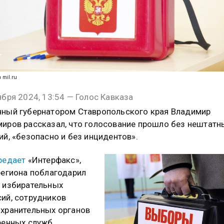
а mil.ru
ября 2024, 13:54 — Голос Кавказа
ный губернатором Ставропольского края Владимир
иров рассказал, что голосование прошло без нештатн
ий, «безопасно и без инцидентов».
редает
«Интерфакс»,
региона поблагодарил
 избирательных
ий, сотрудников
хранительных органов
ренных служб.