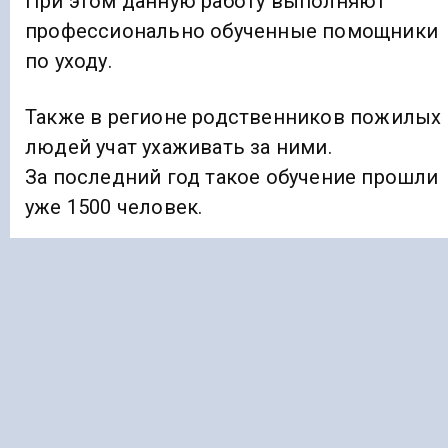
При этом данную работу выполняют
профессионально обученные помощники
по уходу.
Также в регионе родственников пожилых
людей учат ухаживать за ними.
За последний год такое обучение прошли
уже 1500 человек.
Получить необходимое оборудование
и инвентарь можно в пунктах
проката — каждый год их услугами
пользуются более 8500 человек.
К примеру, за последние два года пункты
получили более чем
1200 многофункциональных