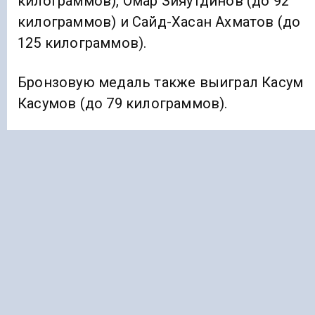
килограммов), Омар Зияутдинов (до 92
килограммов) и Сайд-Хасан Ахматов (до
125 килограммов).
Бронзовую медаль также выиграл Касум
Касумов (до 79 килограммов).
Ранее «Голос Кавказа»
сообщал
, что
Камила Борадзова из Северной Осетии
выиграла чемпионат России по каратэ.
ДАГЕСТАН
ЕДИНОБОРСТВА
Подписывайтесь на Голос Кавказа:
Дзен Новости
|
Telegram