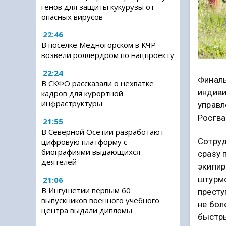
генов для защиты кукурузы от
опасных вирусов
22:46
В поселке Медногорском в КЧР
возвели роллердром по нацпроекту
22:24
Финаль
В СКФО рассказали о нехватке
индиви
кадров для курортной
инфраструктуры
управл
Росгва
21:55
В Северной Осетии разработают
Сотруд
цифровую платформу с
биографиями выдающихся
сразу 
деятелей
экипир
штурмо
21:06
В Ингушетии первым 60
престу
выпускников военного учебного
не бол
центра выдали дипломы
быстры