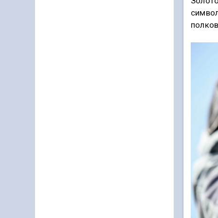
Золото
символ
полков