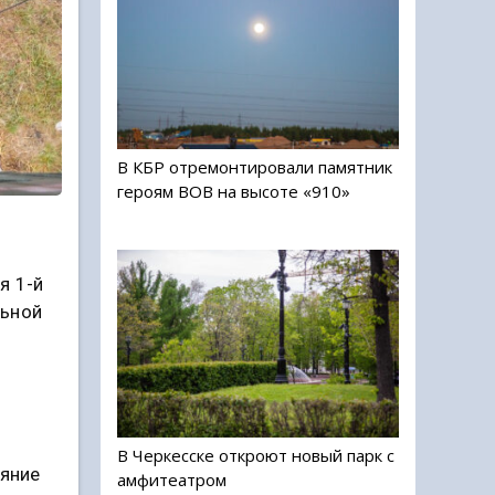
В КБР отремонтировали памятник
героям ВОВ на высоте «910»
я 1-й
льной
В Черкесске откроют новый парк с
ояние
амфитеатром