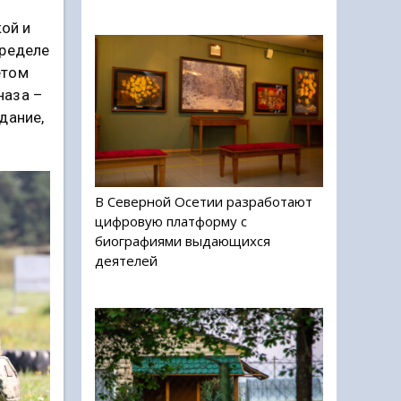
кой и
пределе
етом
наза –
дание,
В Северной Осетии разработают
цифровую платформу с
биографиями выдающихся
деятелей