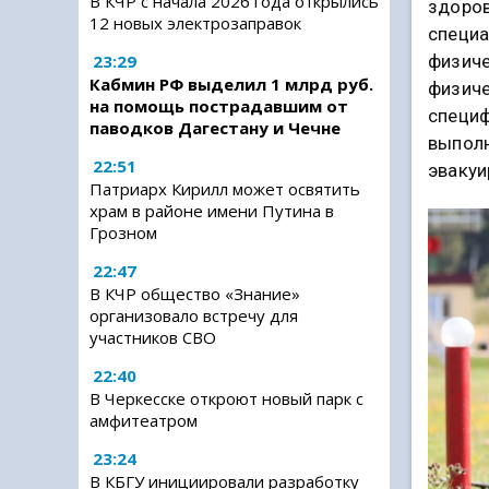
В КЧР с начала 2026 года открылись
здоров
12 новых электрозаправок
специа
физиче
23:29
Кабмин РФ выделил 1 млрд руб.
физиче
на помощь пострадавшим от
специф
паводков Дагестану и Чечне
выполн
22:51
эвакуи
Патриарх Кирилл может освятить
храм в районе имени Путина в
Грозном
22:47
В КЧР общество «Знание»
организовало встречу для
участников СВО
22:40
В Черкесске откроют новый парк с
амфитеатром
23:24
В КБГУ инициировали разработку