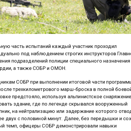
ную часть испытаний каждый участник проходил
дуально под наблюдением строгих инструкторов Главн
ения подразделений полиции специального назначения
рдии, а также СОБР и ОМОН.
никам СОБР при выполнении итоговой части программ
после трехкилометрового марш-броска в полной боево
овке предстояло, используя альпинистское снаряжение
вать здание, где по легенде скрывался вооруженный
пник, на нейтрализацию или задержание которого отво
ее двух с половиной минут. Далее, без передышки и со
й темп, офицеры СОБР демонстрировали навыки