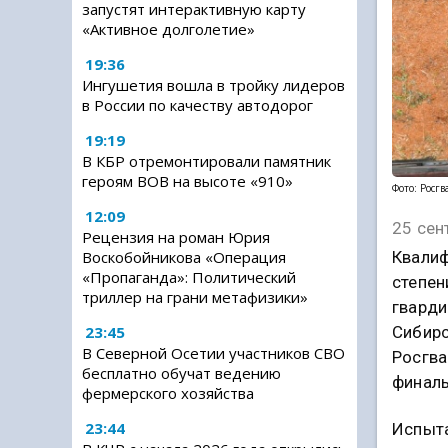
запустят интерактивную карту
«Активное долголетие»
19:36
Ингушетия вошла в тройку лидеров
в России по качеству автодорог
19:19
В КБР отремонтировали памятник
героям ВОВ на высоте «910»
Фото: Росг
12:09
25 сен
Рецензия на роман Юрия
Квалиф
Воскобойникова «Операция
«Пропаганда»: Политический
степен
триллер на грани метафизики»
гварди
Сибирс
23:45
В Северной Осетии участников СВО
Росгва
бесплатно обучат ведению
финаль
фермерского хозяйства
23:44
Испыта