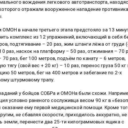
мального вождения легкового автотранспорта, находяс
которого отражали вооруженное нападение противника
ы.
 ОМОН в начале третьего этапа предстояло за 13 мину
ить комплекс из 12 упражнений, включающий в себя бе
ров, подтягивание – 20 раз, жим штанги лёжа от груди 
 10 раз, наскок на платформу – 50 раз, отжимания – 70 р
– 70 раз, бег 100 метров, подъём по канату – 6 метров,
ю тягу (свой вес + 20 кг) – 10 раз, перенос груза 50 кг 
цию 50 метров, бег на 400 метров и забегание по 2-х
ому штурмовому трапу.
заданий у бойцов СОБРа и ОМОНа были схожи. Наприме
ция условно раненого сослуживца весом 90 кг в «безо
и оказание ему первой медицинской помощи. Кроме того
другим, не сбавляя скорости, приходилось аккуратно, не
ь земли, перенести два 25-ти килограммовых ящика с