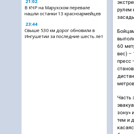
21:02
экстре
В КЧР на Марухском перевале
рулем 
нашли останки 13 красноармейцев
засад
23:44
Свыше 530 км дорог обновили в
Бойцам
Ингушетии за последние шесть лет
выполн
60 мет
вес) –
пресс 
станову
дистан
метров
Часть 
эвакуа
зону» 
тем и 
касаяс