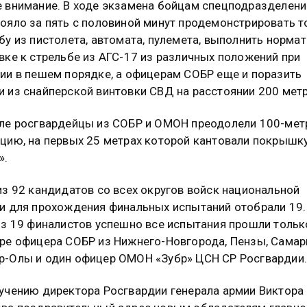
 внимание. В ходе экзамена бойцам спецподразделени
ояло за пять с половиной минут продемонстрировать 
бу из пистолета, автомата, пулемета, выполнить норма
вке к стрельбе из АГС-17 из различных положений при
ии в пешем порядке, а офицерам СОБР еще и поразить
 из снайперской винтовки СВД на расстоянии 200 метр
ле росгвардейцы из СОБР и ОМОН преодолели 100-ме
цию, на первых 25 метрах которой кантовали покрышку
».
из 92 кандидатов со всех округов войск национальной
и для прохождения финальных испытаний отобрали 19.
из 19 финалистов успешно все испытания прошли тольк
ре офицера СОБР из Нижнего-Новгорода, Пензы, Самар
-Олы и один офицер ОМОН «Зубр» ЦСН СР Росгвардии.
учению директора Росгвардии генерала армии Виктора