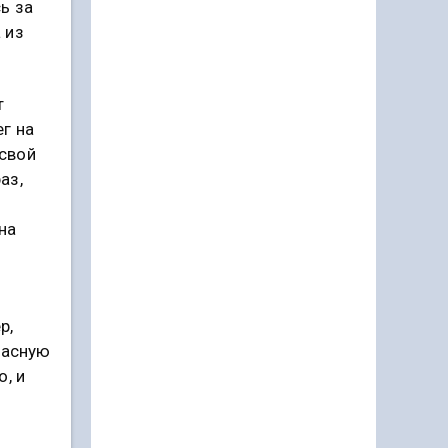
ь за
 из
т
г на
(свой
аз,
на
р,
пасную
, и