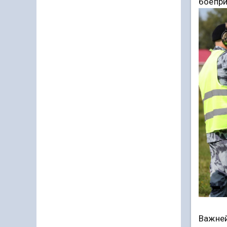
боепри
Важней