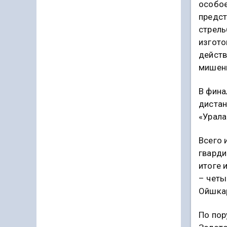
особое
предст
стрель
изгото
действ
мишени
В фина
дистан
«Урала
Всего 
гварди
итоге 
– четы
Ойшкар
По пор