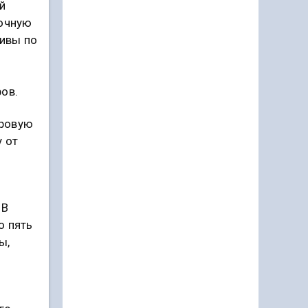
й
точную
тивы по
ов.
тровую
 от
 В
о пять
ы,