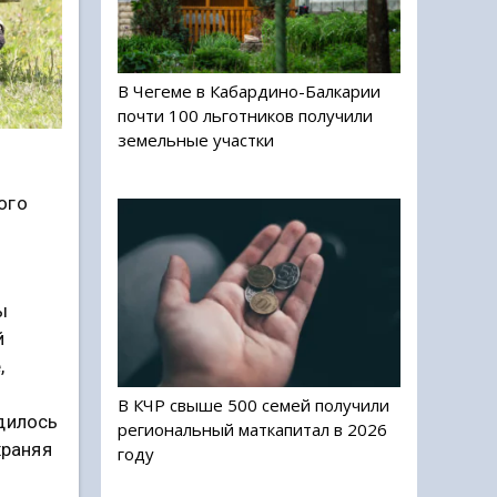
В Чегеме в Кабардино-Балкарии
почти 100 льготников получили
земельные участки
ого
ы
й
,
В КЧР свыше 500 семей получили
дилось
региональный маткапитал в 2026
храняя
году