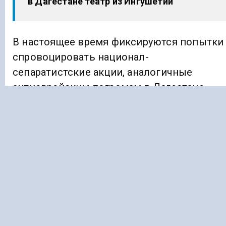
в Дагестане театр из Ингушетии
В настоящее время фиксируются попытки
спровоцировать национал-
сепаратистские акции, аналогичные
антиеврейским погромам в Дагестане.
Власти отмечают, что затем провокаторы
выставят ингушей националистическими
дикарями. А руководство республики
обвинят в неспособности усмирить
население.
Ранее «Голос Кавказа»
сообщал
, что ФСБ
предотвратила серию диверсий и