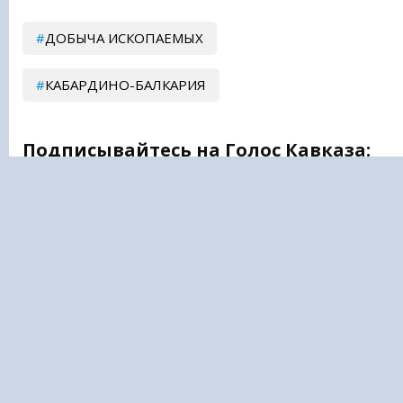
ДОБЫЧА ИСКОПАЕМЫХ
КАБАРДИНО-БАЛКАРИЯ
Подписывайтесь на Голос Кавказа:
Дзен Новости
|
Telegram
ПОЛИТИКА
В МИРЕ
ОБЩЕСТВО
ПРОИСШЕСТВИЯ
ЭКОНОМИКА
КУЛЬТУРА