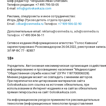
Шеф-редактор: Чечушкин Иван Олегович.
Телефон редакции: +7 495 795-53-05
E-mail:
info@goloskavkaza.com
Реклама, спецпроекты и иное сотрудничество:
Игорь Дбар
(Руководитель отдела продаж)
Email:
i.dbar@osnmedia.ru
Телефон:
+7 909 936-02-90
Дополнительные email:
reklama@osnmedia.ru
,
adv@osnmedia.ru
Телефон:
+7 495 004-56-11
Сетевое издание Информационное агентство "Голос Кавказа"
зарегистрировано Роскомнадзором 26.04.2022, реестровая запись
ЭЛ № ФС 77 - 82837
18+
Учредитель: Автономная некоммерческая организация содействи
информированию и просвещению населения "Медиахолдинг
"Общественная служба новостей" (ОГРН 1187700006328).
Мнение редакции может не совпадать с мнением авторов.
При перепечатке или цитировании материалов сайта
Goloskavkaza.com ссылка на источник обязательна, при
использовании в Интернет-изданиях и на сайтах обязательна
прямая гиперссылка на сайт Goloskavkaza.com.
На информационном ресурсе применяются рекомендательные
технологии (информационные технологии предоставления