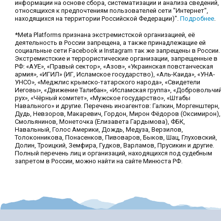
информации на основе сбора, систематизации и анализа сведений,
относящихся к предпочтениям пользователей сети "Интернет",
находящихся на территории Российской Федерации)".
Подробнее
.
*Meta Platforms признана экстремистской организацией, её
деятельность в России запрещена, а также принадлежащие ей
социальные сети Facebook и Instagram так же запрещены в России.
Экстремистские и террористические организации, запрещенные в
РФ: «АУЕ», «Правый сектор», «Азов», «Украинская повстанческая
армия», «ИГИЛ» (ИГ, Исламское государство), «Аль-Каида», «УНА-
УНСО», «Меджлис крымско-татарского народа», «Свидетели
Иеговы», «Движение Талибан», «Исламская группа», «Добровольчи
рух», «Чёрный комитет», «Мужское государство», «Штабы
Навального» и другие. Перечень иноагентов: Галкин, Моргенштерн,
Дудь, Невзоров, Макаревич, Гордон, Мирон Фёдоров (Оксимирон),
Смольянинов, Монеточка (Елизавета Гардымова), ФБК,
Навальный, Голос Америки, Дождь, Медуза, Верзилов,
Толоконникова, Понасенков, Пивоваров, Быков, Шац, Глуховский,
Долин, Троицкий, Земфира, Гудков, Варламов, Прусикин и другие.
Полный перечень лиц и организаций, находящихся под судебным
запретом в России, можно найти на сайте Минюста РФ.