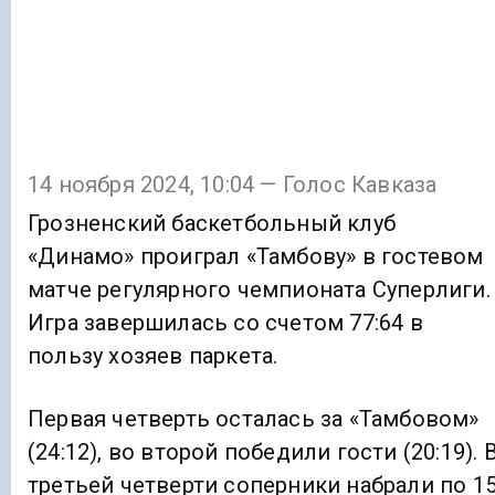
14 ноября 2024, 10:04 — Голос Кавказа
Грозненский баскетбольный клуб
«Динамо» проиграл «Тамбову» в гостевом
матче регулярного чемпионата Суперлиги.
Игра завершилась со счетом 77:64 в
пользу хозяев паркета.
Первая четверть осталась за «Тамбовом»
(24:12), во второй победили гости (20:19). 
третьей четверти соперники набрали по 1