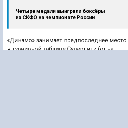
Четыре медали выиграли боксёры
из СКФО на чемпионате России
«Динамо» занимает предпоследнее место
в турнирной таблице Суперлиги (одна
победа, семь поражений). У команды три
проигрыша подряд.
Ранее «Голос Кавказа»
сообщало
, что
дагестанская паратхэквондистка Иразиев
выиграла чемпионат России.
БАСКЕТБОЛ
ЧЕЧЕНСКАЯ РЕСПУБЛИКА