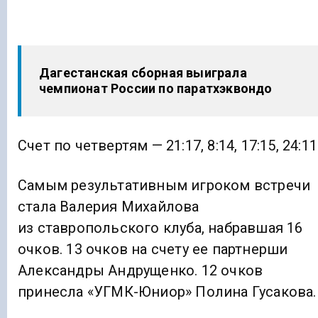
Дагестанская сборная выиграла
чемпионат России по паратхэквондо
Счет по четвертям — 21:17, 8:14, 17:15, 24:11
Самым результативным игроком встречи
стала Валерия Михайлова
из ставропольского клуба, набравшая 16
очков. 13 очков на счету ее партнерши
Александры Андрущенко. 12 очков
принесла «УГМК-Юниор» Полина Гусакова.