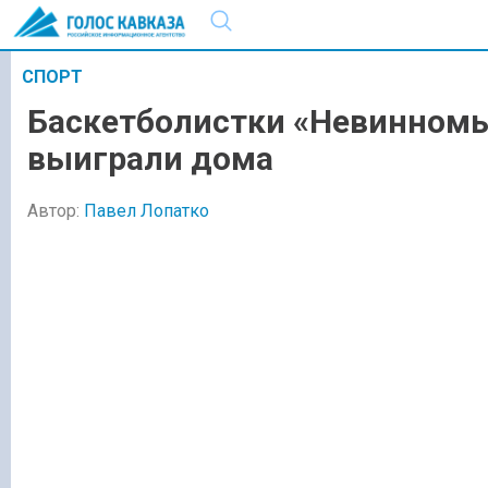
СПОРТ
Баскетболистки «Невинном
выиграли дома
Автор:
Павел Лопатко