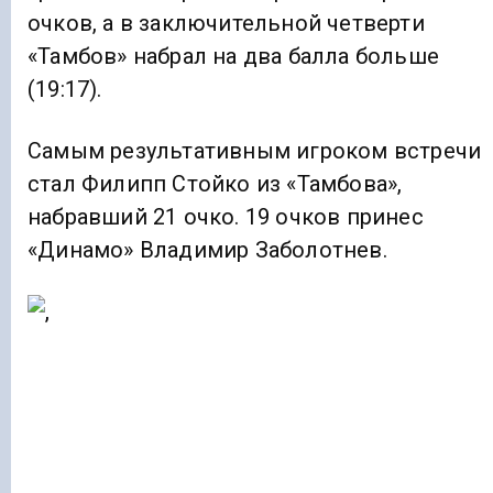
очков, а в заключительной четверти
«Тамбов» набрал на два балла больше
(19:17).
Самым результативным игроком встречи
стал Филипп Стойко из «Тамбова»,
набравший 21 очко. 19 очков принес
«Динамо» Владимир Заболотнев.