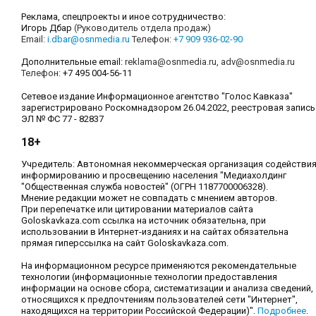
Реклама, спецпроекты и иное сотрудничество:
Игорь Дбар
(Руководитель отдела продаж)
Email:
i.dbar@osnmedia.ru
Телефон:
+7 909 936-02-90
Дополнительные email:
reklama@osnmedia.ru
,
adv@osnmedia.ru
Телефон:
+7 495 004-56-11
Сетевое издание Информационное агентство "Голос Кавказа"
зарегистрировано Роскомнадзором 26.04.2022, реестровая запись
ЭЛ № ФС 77 - 82837
18+
Учредитель: Автономная некоммерческая организация содействи
информированию и просвещению населения "Медиахолдинг
"Общественная служба новостей" (ОГРН 1187700006328).
Мнение редакции может не совпадать с мнением авторов.
При перепечатке или цитировании материалов сайта
Goloskavkaza.com ссылка на источник обязательна, при
использовании в Интернет-изданиях и на сайтах обязательна
прямая гиперссылка на сайт Goloskavkaza.com.
На информационном ресурсе применяются рекомендательные
технологии (информационные технологии предоставления
информации на основе сбора, систематизации и анализа сведений,
относящихся к предпочтениям пользователей сети "Интернет",
находящихся на территории Российской Федерации)".
Подробнее
.