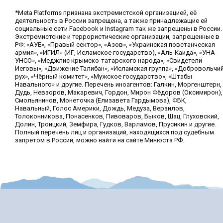
*Meta Platforms признана экстремистской организацией, её
деятельность в России запрещена, а также принадлежащие ей
социальные сети Facebook и Instagram так же запрещены в России.
Экстремистские и террористические организации, запрещенные в
РФ: «АУЕ», «Правый сектор», «Азов», «Украинская повстанческая
армия», «ИГИЛ» (ИГ, Исламское государство), «Аль-Каида», «УНА-
УНСО», «Меджлис крымско-татарского народа», «Свидетели
Иеговы», «Движение Талибан», «Исламская группа», «Добровольчи
рух», «Чёрный комитет», «Мужское государство», «Штабы
Навального» и другие. Перечень иноагентов: Галкин, Моргенштерн,
Дудь, Невзоров, Макаревич, Гордон, Мирон Фёдоров (Оксимирон),
Смольянинов, Монеточка (Елизавета Гардымова), ФБК,
Навальный, Голос Америки, Дождь, Медуза, Верзилов,
Толоконникова, Понасенков, Пивоваров, Быков, Шац, Глуховский,
Долин, Троицкий, Земфира, Гудков, Варламов, Прусикин и другие.
Полный перечень лиц и организаций, находящихся под судебным
запретом в России, можно найти на сайте Минюста РФ.