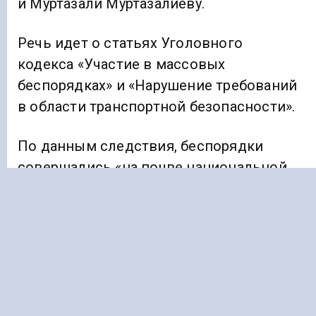
и Муртазали Муртазалиеву.
Речь идет о статьях Уголовного
кодекса «Участие в массовых
беспорядках» и «Нарушение требований
в области транспортной безопасности».
По данным следствия, беспорядки
совершались «на почве национальной
и религиозной ненависти и вражды
к гражданам Израиля».
Ранее «Голос Кавказа»
сообщал
, что в
Пятигорске организатора подпольной
китайской секты осудили на два года.