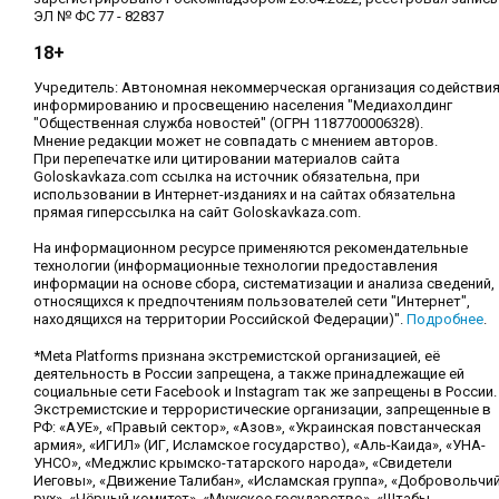
ЭЛ № ФС 77 - 82837
18+
Учредитель: Автономная некоммерческая организация содействи
информированию и просвещению населения "Медиахолдинг
"Общественная служба новостей" (ОГРН 1187700006328).
Мнение редакции может не совпадать с мнением авторов.
При перепечатке или цитировании материалов сайта
Goloskavkaza.com ссылка на источник обязательна, при
использовании в Интернет-изданиях и на сайтах обязательна
прямая гиперссылка на сайт Goloskavkaza.com.
На информационном ресурсе применяются рекомендательные
технологии (информационные технологии предоставления
информации на основе сбора, систематизации и анализа сведений,
относящихся к предпочтениям пользователей сети "Интернет",
находящихся на территории Российской Федерации)".
Подробнее
.
*Meta Platforms признана экстремистской организацией, её
деятельность в России запрещена, а также принадлежащие ей
социальные сети Facebook и Instagram так же запрещены в России.
Экстремистские и террористические организации, запрещенные в
РФ: «АУЕ», «Правый сектор», «Азов», «Украинская повстанческая
армия», «ИГИЛ» (ИГ, Исламское государство), «Аль-Каида», «УНА-
УНСО», «Меджлис крымско-татарского народа», «Свидетели
Иеговы», «Движение Талибан», «Исламская группа», «Добровольчи
рух», «Чёрный комитет», «Мужское государство», «Штабы