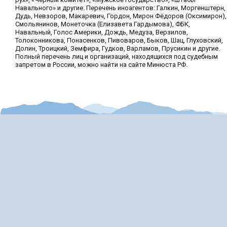
Навального» и другие. Перечень иноагентов: Галкин, Моргенштерн,
Дудь, Невзоров, Макаревич, Гордон, Мирон Фёдоров (Оксимирон),
Смольянинов, Монеточка (Елизавета Гардымова), ФБК,
Навальный, Голос Америки, Дождь, Медуза, Верзилов,
Толоконникова, Понасенков, Пивоваров, Быков, Шац, Глуховский,
Долин, Троицкий, Земфира, Гудков, Варламов, Прусикин и другие.
Полный перечень лиц и организаций, находящихся под судебным
запретом в России, можно найти на сайте Минюста РФ.