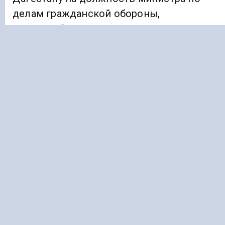
делам гражданской обороны,
чрезвычайным ситуациям и ликвидации
последствий стихийных бедствий
Дагестана.
Ранее «Голос Кавказа»
сообщал
, что в
Дагестане Татьяну Беляеву сняли с
должности министра здравоохранения.
ВЛАСТЬ
ДАГЕСТАН
Подписывайтесь на Голос Кавказа:
Дзен Новости
|
Telegram