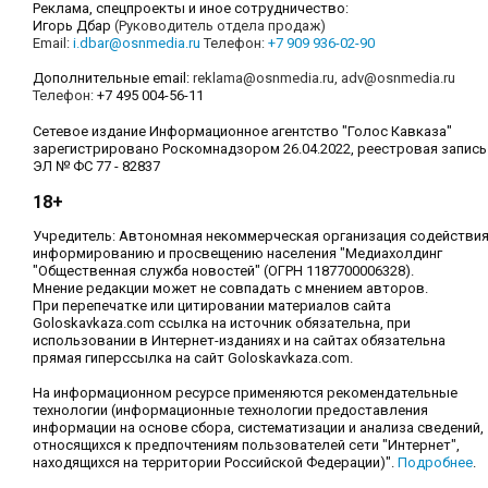
Реклама, спецпроекты и иное сотрудничество:
Игорь Дбар
(Руководитель отдела продаж)
Email:
i.dbar@osnmedia.ru
Телефон:
+7 909 936-02-90
Дополнительные email:
reklama@osnmedia.ru
,
adv@osnmedia.ru
Телефон:
+7 495 004-56-11
Сетевое издание Информационное агентство "Голос Кавказа"
зарегистрировано Роскомнадзором 26.04.2022, реестровая запись
ЭЛ № ФС 77 - 82837
18+
Учредитель: Автономная некоммерческая организация содействи
информированию и просвещению населения "Медиахолдинг
"Общественная служба новостей" (ОГРН 1187700006328).
Мнение редакции может не совпадать с мнением авторов.
При перепечатке или цитировании материалов сайта
Goloskavkaza.com ссылка на источник обязательна, при
использовании в Интернет-изданиях и на сайтах обязательна
прямая гиперссылка на сайт Goloskavkaza.com.
На информационном ресурсе применяются рекомендательные
технологии (информационные технологии предоставления
информации на основе сбора, систематизации и анализа сведений,
относящихся к предпочтениям пользователей сети "Интернет",
находящихся на территории Российской Федерации)".
Подробнее
.