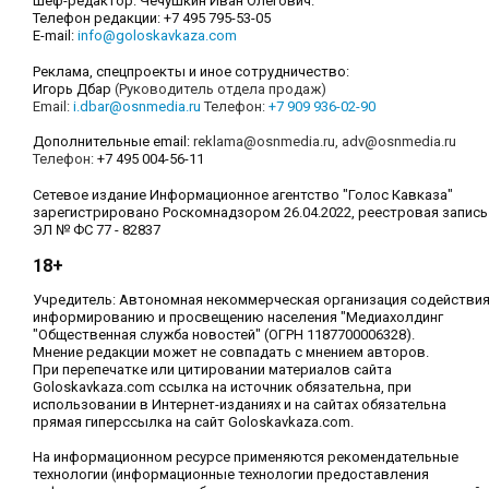
Шеф-редактор: Чечушкин Иван Олегович.
Телефон редакции: +7 495 795-53-05
E-mail:
info@goloskavkaza.com
Реклама, спецпроекты и иное сотрудничество:
Игорь Дбар
(Руководитель отдела продаж)
Email:
i.dbar@osnmedia.ru
Телефон:
+7 909 936-02-90
Дополнительные email:
reklama@osnmedia.ru
,
adv@osnmedia.ru
Телефон:
+7 495 004-56-11
Сетевое издание Информационное агентство "Голос Кавказа"
зарегистрировано Роскомнадзором 26.04.2022, реестровая запись
ЭЛ № ФС 77 - 82837
18+
Учредитель: Автономная некоммерческая организация содействи
информированию и просвещению населения "Медиахолдинг
"Общественная служба новостей" (ОГРН 1187700006328).
Мнение редакции может не совпадать с мнением авторов.
При перепечатке или цитировании материалов сайта
Goloskavkaza.com ссылка на источник обязательна, при
использовании в Интернет-изданиях и на сайтах обязательна
прямая гиперссылка на сайт Goloskavkaza.com.
На информационном ресурсе применяются рекомендательные
технологии (информационные технологии предоставления