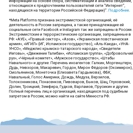
информации на основе сбора, систематизации и анализа сведений,
относящихся к предпочтениям пользователей сети "Интернет",
находящихся на территории Российской Федерации)".
Подробнее
.
*Meta Platforms признана экстремистской организацией, её
деятельность в России запрещена, а также принадлежащие ей
социальные сети Facebook и Instagram так же запрещены в России.
Экстремистские и террористические организации, запрещенные в
РФ: «АУЕ», «Правый сектор», «Азов», «Украинская повстанческая
армия», «ИГИЛ» (ИГ, Исламское государство), «Аль-Каида», «УНА-
УНСО», «Меджлис крымско-татарского народа», «Свидетели
Иеговы», «Движение Талибан», «Исламская группа», «Добровольчи
рух», «Чёрный комитет», «Мужское государство», «Штабы
Навального» и другие. Перечень иноагентов: Галкин, Моргенштерн,
Дудь, Невзоров, Макаревич, Гордон, Мирон Фёдоров (Оксимирон),
Смольянинов, Монеточка (Елизавета Гардымова), ФБК,
Навальный, Голос Америки, Дождь, Медуза, Верзилов,
Толоконникова, Понасенков, Пивоваров, Быков, Шац, Глуховский,
Долин, Троицкий, Земфира, Гудков, Варламов, Прусикин и другие.
Полный перечень лиц и организаций, находящихся под судебным
запретом в России, можно найти на сайте Минюста РФ.