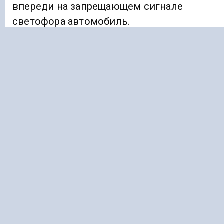
впереди на запрещающем сигнале
светофора автомобиль.
«Пытаясь остановить нарушителя,
на проезжую часть выбежал инспектор
ДПС. Сбив его, подсудимый скрылся
с места происшествия», — говорится
в сообщении.
Полицейский в итоге умер в больнице
спустя девять лет. Водителю дали 7,5
лет колонии-поселения. Также с него
взыскали два миллиона рублей в качеств
компенсации морального вреда.