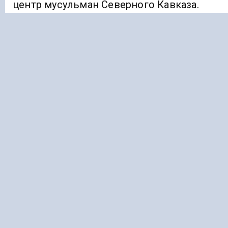
центр мусульман Северного Кавказа.
Ранее «Голос Кавказа»
сообщал
, что Путин
поддержал предложение Кадырова
построить мечеть в Москве.
ИСЛАМ
КАРАЧАЕВО-ЧЕРКЕСИЯ
Подписывайтесь на Голос Кавказа:
Дзен Новости
|
Telegram