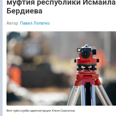
муфтия республики Исмаила
Бердиева
Автор:
Павел Лопатко
Фото пресс-службы администрации Южно-Сахалинска