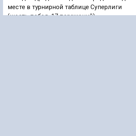
месте в турнирной таблице Суперлиги
(шесть побед, 17 поражений).
Ранее «Голос Кавказа»
сообщал
, что семь
медалей выиграли боксёры из СКФО на
Кубке России.
БАСКЕТБОЛ
ЧЕЧЕНСКАЯ РЕСПУБЛИКА
Подписывайтесь на Голос Кавказа:
Дзен Новости
|
Telegram